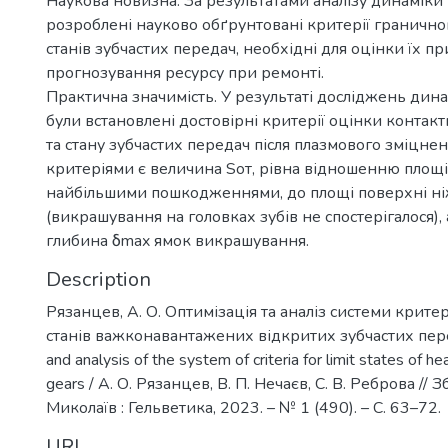
Наукова новизна. За результатами аналізу динамік
розроблені науково обґрунтовані критерії гранично
станів зубчастих передач, необхідні для оцінки їх пр
прогнозування ресурсу при ремонті.
Практична значимість. У результаті досліджень дин
були встановлені достовірні критерії оцінки контак
та стану зубчастих передач після плазмового зміцне
критеріями є величина Sот, рівна відношенню площі
найбільшими пошкодженнями, до площі поверхні ні
(викрашування на головках зубів не спостерігалося),
глибина δmax ямок викрашування.
Description
Рязанцев, А. О. Оптимізація та аналіз системи крите
станів важконавантажених відкритих зубчастих пере
and analysis of the system of criteria for limit states of h
gears / А. О. Рязанцев, В. П. Нечаєв, С. В. Реброва // Зб
Миколаїв : Гельветика, 2023. – № 1 (490). – С. 63–72.
URI