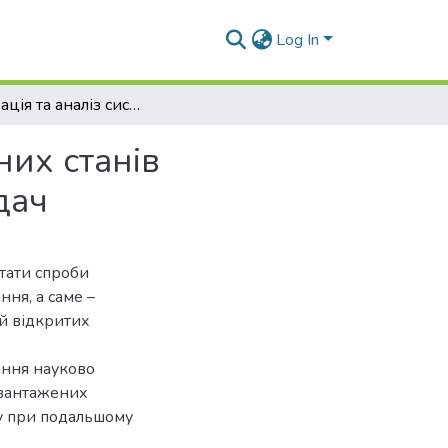
Log In
Оптимізація та аналіз системи критеріїв граничних станів важконавантажених відкритих зубчастих передач
них станів
дач
ьтати спроби
ня, а саме –
ей відкритих
ання науково
авантажених
су при подальшому