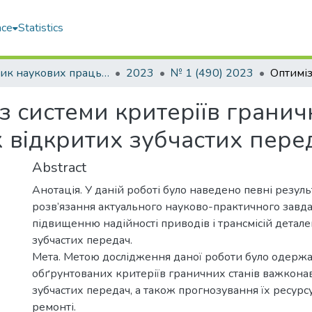
ace
Statistics
Збірник наукових праць НУК
2023
№ 1 (490) 2023
із системи критеріїв гранич
відкритих зубчастих пере
Abstract
Анотація. У даній роботі було наведено певні резул
розв’язання актуального науково-практичного завдан
підвищенню надійності приводів і трансмісій детал
зубчастих передач.
Мета. Метою дослідження даної роботи було одерж
обґрунтованих критеріїв граничних станів важкон
зубчастих передач, а також прогнозування їх ресур
ремонті.