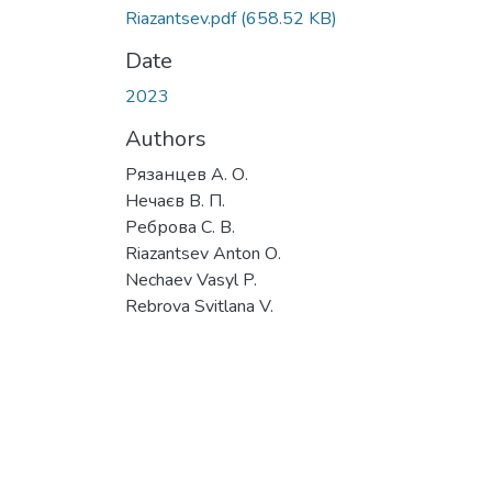
Riazantsev.pdf
(658.52 KB)
Date
2023
Authors
Рязанцев А. О.
Нечаєв В. П.
Реброва С. В.
Riazantsev Anton О.
Nechaev Vasyl P.
Rebrova Svitlana V.