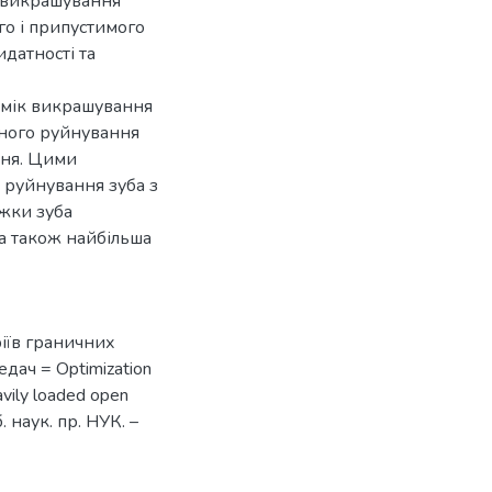
и викрашування
го і припустимого
идатності та
амік викрашування
тного руйнування
ння. Цими
 руйнування зуба з
жки зуба
 а також найбільша
ріїв граничних
дач = Optimization
eavily loaded open
. наук. пр. НУК. –