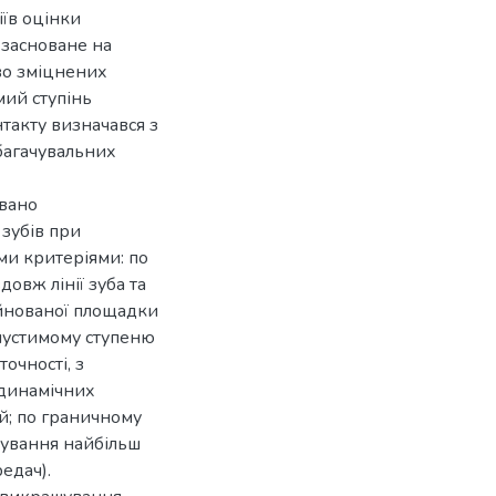
їв оцінки
 засноване на
во зміцнених
мий ступінь
акту визначався з
збагачувальних
овано
зубів при
ми критеріями: по
вж лінії зуба та
йнованої площадки
пустимому ступеню
очності, з
 динамічних
й; по граничному
шування найбільш
едач).