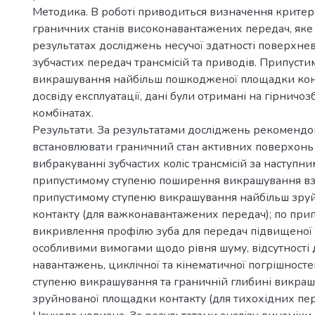
Методика. В роботі приводиться визначення критері
граничних станів високонавантажених передач, яке
результатах досліджень несучої здатності поверхне
зубчастих передач трансмісій та приводів. Припусти
викрашування найбільш пошкодженої площадки конт
досвіду експлуатації, дані були отримані на гірничо
комбінатах.
Результати. За результатами досліджень рекоменд
встановлювати граничний стан активних поверхонь 
вибракуванні зубчастих коліс трансмісій за наступни
припустимому ступеню поширення викрашування вздо
припустимому ступеню викрашування найбільш зру
контакту (для важконавантажених передач); по при
викривлення профілю зуба для передач підвищеної т
особливими вимогами щодо рівня шуму, відсутності
навантажень, циклічної та кінематичної погрішносте
ступеню викрашування та граничній глибині викра
зруйнованої площадки контакту (для тихохідних пер