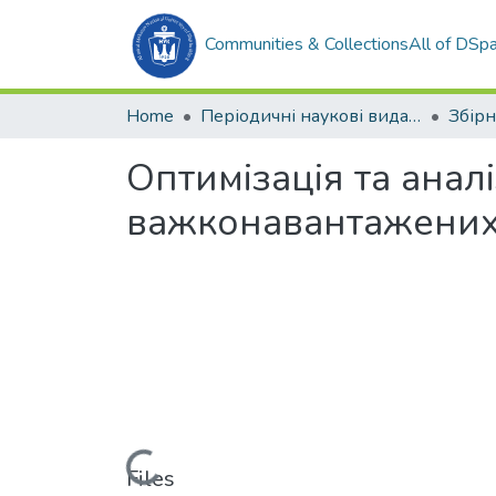
Communities & Collections
All of DSp
Home
Періодичні наукові видання
Оптимізація та анал
важконавантажених 
Loading...
Files