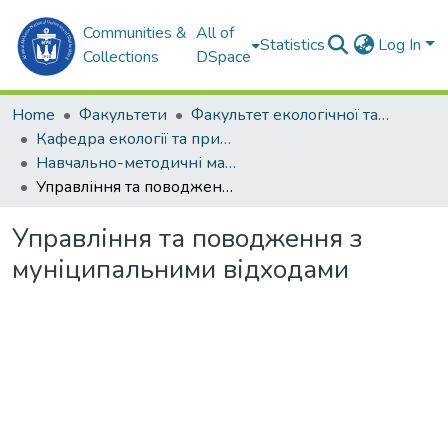
Communities &
All of
Statistics
Log In
Collections
DSpace
Home
Факультети
Факультет екологічної та техногенної безпеки (ФЕТБ)
Кафедра екології та природоохоронних технологій (Е та ПТ)
Навчально-методичні матеріали (Е та ПТ)
Управління та поводження з муніципальними відходами
Управління та поводження з
муніципальними відходами