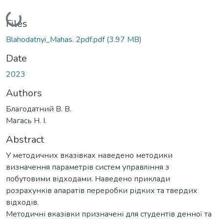
Loading...
Files
Blahodatnyi_Mahas. 2pdf.pdf
(3.97 MB)
Date
2023
Authors
Благодатний В. В.
Магась Н. І.
Abstract
У методичних вказівках наведено методики
визначення параметрів систем управління з
побутовими відходами. Наведено приклади
розрахунків апаратів переробки рідких та твердих
відходів.
Методичні вказівки призначені для студентів денної та