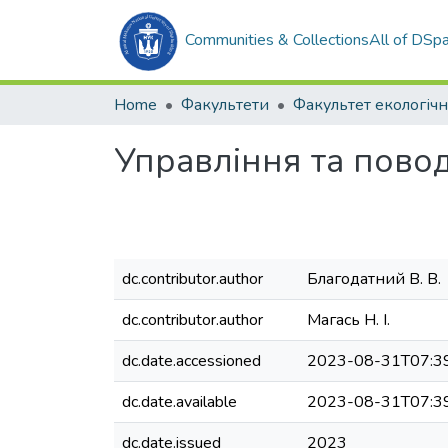
Communities & Collections
All of DSp
Home
Факультети
Управління та пово
dc.contributor.author
Благодатний В. В.
dc.contributor.author
Магась Н. І.
dc.date.accessioned
2023-08-31T07:3
dc.date.available
2023-08-31T07:3
dc.date.issued
2023