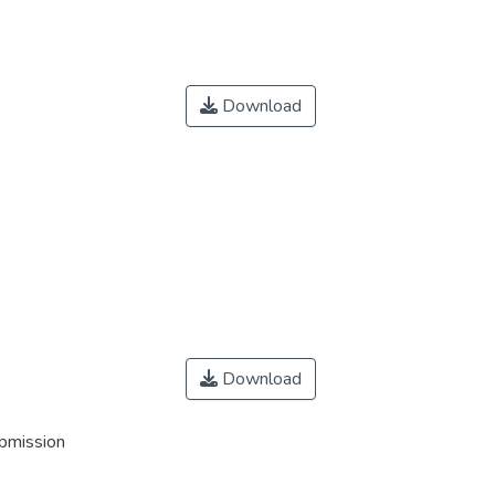
Download
Download
ubmission