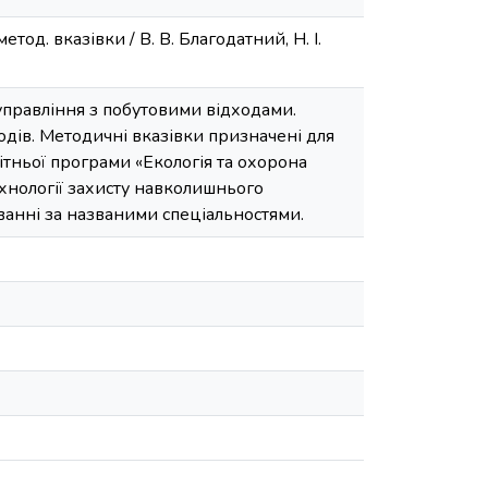
од. вказівки / В. В. Благодатний, Н. І.
правління з побутовими відходами.
дів. Методичні вказівки призначені для
вітньої програми «Екологія та охорона
хнології захисту навколишнього
ванні за названими спеціальностями.