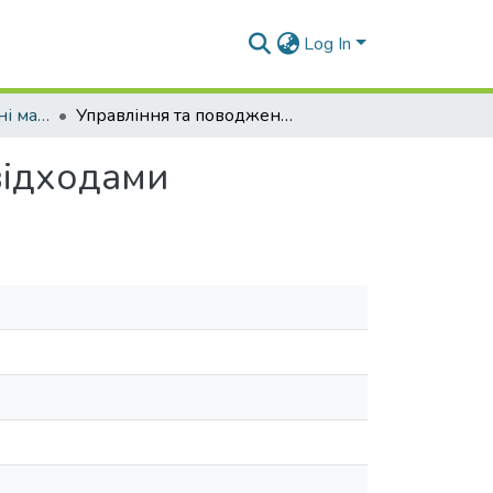
Log In
Навчально-методичні матеріали (Е та ПТ)
Управління та поводження з муніципальними відходами
відходами