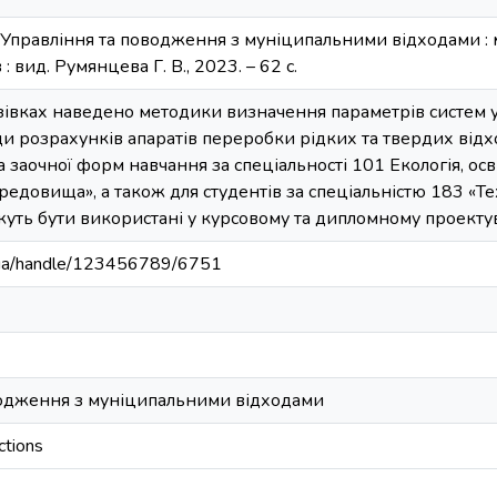
 Управління та поводження з муніципальними відходами : мет
: вид. Румянцева Г. В., 2023. – 62 с.
івках наведено методики визначення параметрів систем у
 розрахунків апаратів переробки рідких та твердих відхо
а заочної форм навчання за спеціальності 101 Екологія, ос
едовища», а також для студентів за спеціальністю 183 «Те
уть бути використані у курсовому та дипломному проекту
du.ua/handle/123456789/6751
водження з муніципальними відходами
ctions