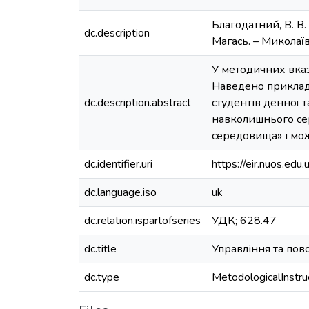
Благодатний, В. В.
dc.description
Магась. – Миколаїв 
У методичних вказ
Наведено приклади
dc.description.abstract
студентів денної т
навколишнього сер
середовища» і мож
dc.identifier.uri
https://eir.nuos.e
dc.language.iso
uk
dc.relation.ispartofseries
УДК; 628.47
dc.title
Управління та по
dc.type
MetodologicalInstru