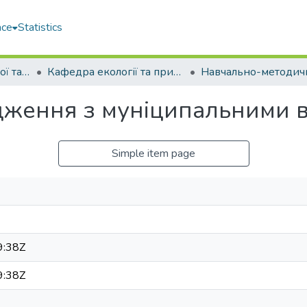
ace
Statistics
Факультет екологічної та техногенної безпеки (ФЕТБ)
Кафедра екології та природоохоронних технологій (Е та ПТ)
дження з муніципальними 
Simple item page
9:38Z
9:38Z