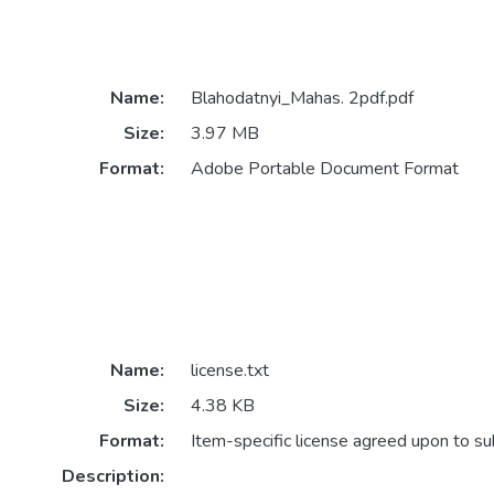
Name:
Blahodatnyi_Mahas. 2pdf.pdf
Size:
3.97 MB
Format:
Adobe Portable Document Format
Name:
license.txt
Size:
4.38 KB
Format:
Item-specific license agreed upon to s
Description: