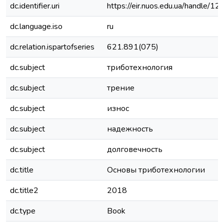
dc.identifier.uri
https://eir.nuos.edu.ua/handle
dc.language.iso
ru
dc.relation.ispartofseries
621.891(075)
dc.subject
триботехнология
dc.subject
трение
dc.subject
износ
dc.subject
надежность
dc.subject
долговечность
dc.title
Основы триботехнологии
dc.title2
2018
dc.type
Book