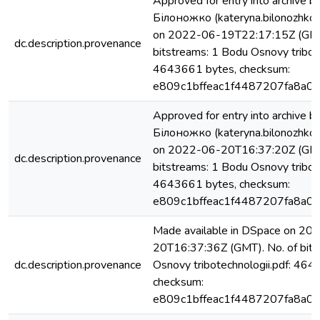
Approved for entry into archive 
Білоножко (kateryna.bilonozhko
on 2022-06-19T22:17:15Z (GMT
dc.description.provenance
bitstreams: 1 Bodu Osnovy tribote
4643661 bytes, checksum:
e809c1bffeac1f4487207fa8a01
Approved for entry into archive 
Білоножко (kateryna.bilonozhko
on 2022-06-20T16:37:20Z (GMT
dc.description.provenance
bitstreams: 1 Bodu Osnovy tribote
4643661 bytes, checksum:
e809c1bffeac1f4487207fa8a01
Made available in DSpace on 20
20T16:37:36Z (GMT). No. of bits
dc.description.provenance
Osnovy tribotechnologii.pdf: 464
checksum:
e809c1bffeac1f4487207fa8a01