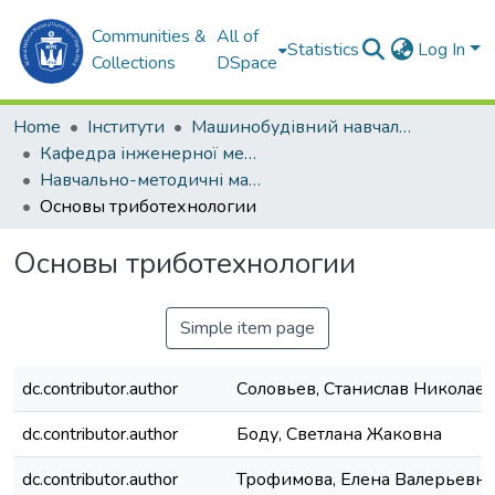
Communities &
All of
Statistics
Log In
Collections
DSpace
Home
Інститути
Машинобудівний навчально-науковий інститут (МННІ)
Кафедра інженерної механiки та технологiї машинобудування (ІМтаТМ)
Навчально-методичні матеріали (ІМтаТМ)
Основы триботехнологии
Основы триботехнологии
Simple item page
dc.contributor.author
Соловьев, Станислав Николае
dc.contributor.author
Боду, Светлана Жаковна
dc.contributor.author
Трофимова, Елена Валерьевна