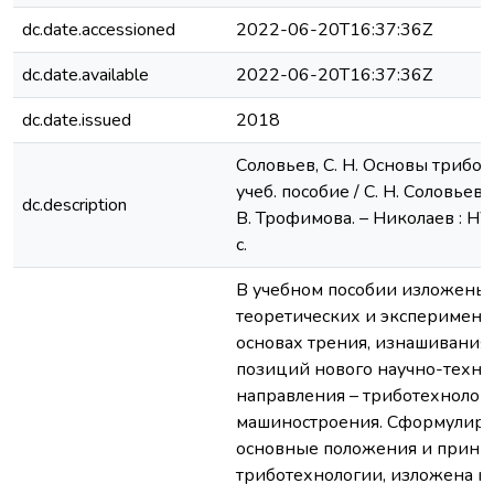
dc.date.accessioned
2022-06-20T16:37:36Z
dc.date.available
2022-06-20T16:37:36Z
dc.date.issued
2018
Соловьев, С. Н. Основы трибот
учеб. пособие / С. Н. Соловьев, 
dc.description
В. Трофимова. – Николаев : НУ
с.
В учебном пособии изложены 
теоретических и эксперимент
основах трения, изнашивания 
позиций нового научно-техни
направления – триботехнолог
машиностроения. Сформулир
основные положения и прин
триботехнологии, изложена м