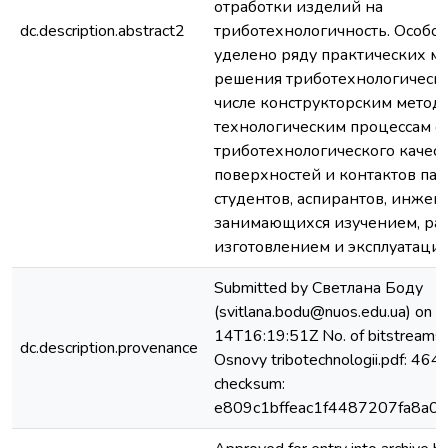
отработки изделий на
dc.description.abstract2
триботехнологичность. Особо
уделено ряду практических м
решения триботехнологических
числе конструкторским метод
технологическим процессам с
триботехнологического качест
поверхностей и контактов пар
студентов, аспирантов, инжен
занимающихся изучением, раз
изготовлением и эксплуатаци
Submitted by Светлана Боду
(svitlana.bodu@nuos.edu.ua) on
14T16:19:51Z No. of bitstreams
dc.description.provenance
Osnovy tribotechnologii.pdf: 464
checksum:
e809c1bffeac1f4487207fa8a01