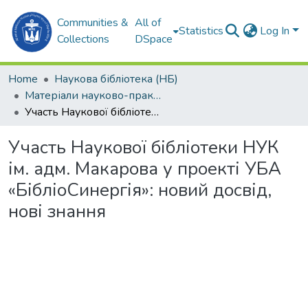
Communities &
All of
Statistics
Log In
Collections
DSpace
Home
Наукова бібліотека (НБ)
Матеріали науково-практичних заходів (НБ)
Участь Наукової бібліотеки НУК ім. адм. Макарова у проекті УБА «БібліоСинергія»: новий досвід, нові знання
Участь Наукової бібліотеки НУК
ім. адм. Макарова у проекті УБА
«БібліоСинергія»: новий досвід,
нові знання