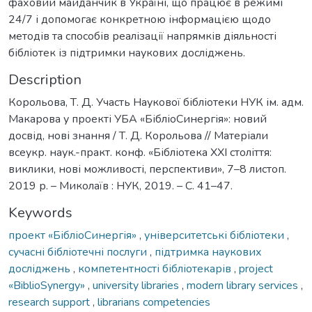
фаховий майданчик в Україні, що працює в режимі
24/7 і допомогає конкретною інформацією щодо
методів та способів реалізації напрямків діяльності
бібліотек із підтримки наукових досліджень.
Description
Корольова, Т. Д. Участь Наукової бібліотеки НУК ім. адм.
Макарова у проекті УБА «БібліоСинергія»: новий
досвід, нові знання / Т. Д. Корольова // Матеріали
всеукр. наук.-практ. конф. «Бібліотека ХХІ століття:
виклики, нові можливості, перспективи», 7–8 листоп.
2019 р. – Миколаїв : НУК, 2019. – С. 41–47.
Keywords
проект «БібліоСинергія»
,
університетські бібліотеки
,
сучасні бібліотечні послуги
,
підтримка наукових
досліджень
,
компетентності бібліотекарів
,
project
«BiblioSynergy»
,
university libraries
,
modern library services
,
research support
,
librarians competencies