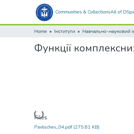
Communities & Collections
All of DSp
Home
Інститути
Функції комплексни
Loading...
Files
Pavlischev_04.pdf
(275.81 KB)