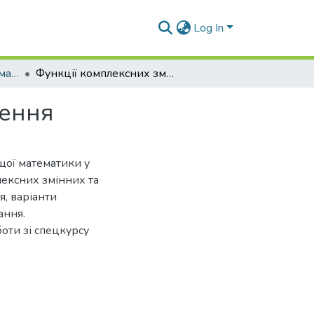
Log In
Навчально-методичні матеріали (ВМ)
Функції комплексних змінних, операційне числення
лення
щої математики у
плексних змінних та
я, варіанти
ання.
оти зі спецкурсу