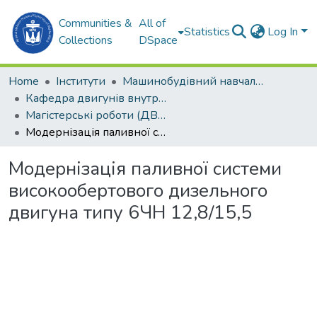
Communities &
All of
Statistics
Log In
Collections
DSpace
Home
Інститути
Машинобудівний навчально-науковий інститут (МННІ)
Кафедра двигунів внутрішнього згоряння, установок та технічної експлуатації (ДВЗ,УтаТЕ)
Магістерські роботи (ДВЗ, УтаТЕ)
Модернізація паливної системи високообертового дизельного двигуна типу 6ЧН 12,8/15,5
Модернізація паливної системи
високообертового дизельного
двигуна типу 6ЧН 12,8/15,5