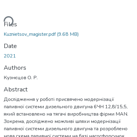
ding...
Files
Kuznietsov_magister.pdf
(9.68 MB)
Date
2021
Authors
Кузнєцов О. Р.
Abstract
Дослідження у роботі присвячено модернізації
паливної системи дизельного двигуна 6ЧН 12,8/15,5,
який встановлено на тягачі виробництва фірми MAN.
Зокрема, досліджено можливі шляхи модернізації
паливної системи дизельного двигуна та розроблено
нова схема паливної системи на базі насосфорсунок.