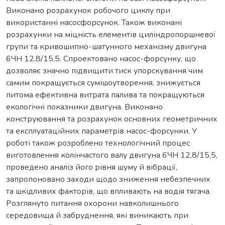
Виконано розрахунок робочого циклу при
використанні насосфорсунок. Також виконані
розрахунки на міцність елементів циліндропоршневої
групи та кривошипно-шатунного механізму двигуна
6ЧН 12,8/15,5. Спроектовано насос-форсунку, що
дозволяє значно підвищити тиск упорскування чим
самим покращується сумішоутворення, знижується
питома ефективна витрата палива та покращуються
екологічні показники двигуна. Виконано
конструювання та розрахунок основних геометричних
та експлуатаційних параметрів насос-форсунки. У
роботі також розроблено технологічний процес
виготовлення колінчастого валу двигуна 6ЧН 12,8/15,5,
проведено аналіз його рівня шуму й вібрації,
запропоновано заходи щодо зниження небезпечних
та шкідливих факторів, що впливають на водія тягача.
Розглянуто питання охорони навколишнього
середовища й забруднення, які виникають при