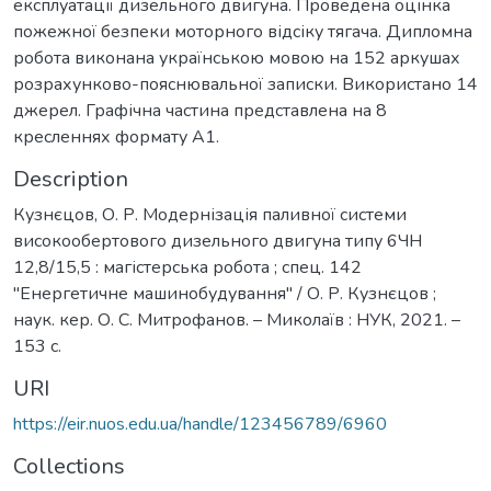
експлуатації дизельного двигуна. Проведена оцінка
пожежної безпеки моторного відсіку тягача. Дипломна
робота виконана українською мовою на 152 аркушах
розрахунково-пояснювальної записки. Використано 14
джерел. Графічна частина представлена на 8
кресленнях формату А1.
Description
Кузнєцов, О. Р. Модернізація паливної системи
високообертового дизельного двигуна типу 6ЧН
12,8/15,5 : магістерська робота ; спец. 142
''Енергетичне машинобудування'' / О. Р. Кузнєцов ;
наук. кер. О. С. Митрофанов. – Миколаїв : НУК, 2021. –
153 с.
URI
https://eir.nuos.edu.ua/handle/123456789/6960
Collections