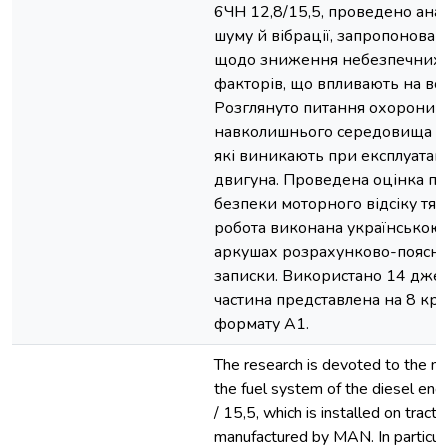
6ЧН 12,8/15,5, проведено анал
шуму й вібрації, запропонован
щодо зниження небезпечних 
факторів, що впливають на воді
Розглянуто питання охорони
навколишнього середовища й
які виникають при експлуатац
двигуна. Проведена оцінка п
безпеки моторного відсіку тя
робота виконана українською
аркушах розрахунково-поясн
записки. Використано 14 джер
частина представлена на 8 кр
формату А1.
The research is devoted to the mo
the fuel system of the diesel en
/ 15,5, which is installed on tracto
manufactured by MAN. In particula