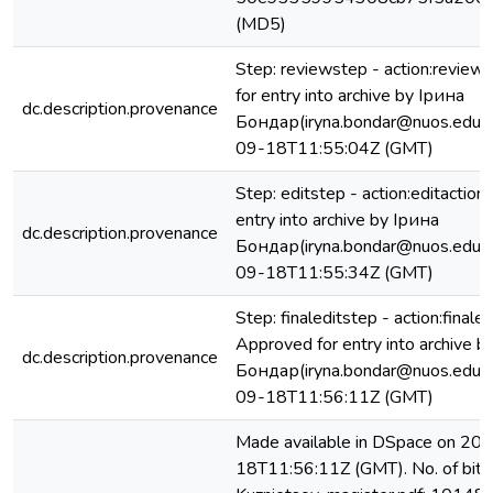
(MD5)
Step: reviewstep - action:review
for entry into archive by Ірина
dc.description.provenance
Бондар(iryna.bondar@nuos.edu.u
09-18T11:55:04Z (GMT)
Step: editstep - action:editactio
entry into archive by Ірина
dc.description.provenance
Бондар(iryna.bondar@nuos.edu.u
09-18T11:55:34Z (GMT)
Step: finaleditstep - action:finaled
Approved for entry into archive b
dc.description.provenance
Бондар(iryna.bondar@nuos.edu.u
09-18T11:56:11Z (GMT)
Made available in DSpace on 20
18T11:56:11Z (GMT). No. of bits