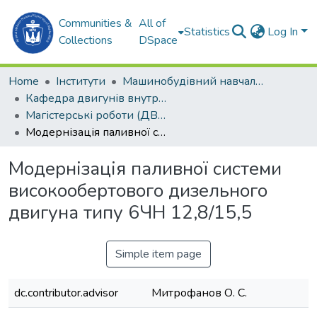
Communities &
All of
Statistics
Log In
Collections
DSpace
Home
Інститути
Машинобудівний навчально-науковий інститут (МННІ)
Кафедра двигунів внутрішнього згоряння, установок та технічної експлуатації (ДВЗ,УтаТЕ)
Магістерські роботи (ДВЗ, УтаТЕ)
Модернізація паливної системи високообертового дизельного двигуна типу 6ЧН 12,8/15,5
Модернізація паливної системи
високообертового дизельного
двигуна типу 6ЧН 12,8/15,5
Simple item page
dc.contributor.advisor
Митрофанов О. С.