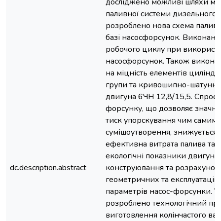
досліджено можливі шляхи мо
паливної системи дизельного 
розроблено нова схема паливн
базі насосфорсунок. Виконан
робочого циклу при використ
насосфорсунок. Також викона
на міцність елементів цилінд
групи та кривошипно-шатунно
двигуна 6ЧН 12,8/15,5. Спрое
форсунку, що дозволяє значн
тиск упорскування чим самим
сумішоутворення, знижується 
ефективна витрата палива та
екологічні показники двигуна
dc.description.abstract
конструювання та розрахунок
геометричних та експлуатацій
параметрів насос-форсунки. У
розроблено технологічний пр
виготовлення колінчастого ва