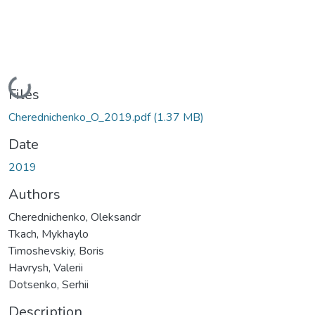
Loading...
Files
Cherednichenko_O_2019.pdf
(1.37 MB)
Date
2019
Authors
Cherednichenko, Oleksandr
Tkach, Mykhaylo
Timoshevskiy, Boris
Havrysh, Valerii
Dotsenko, Serhii
Description