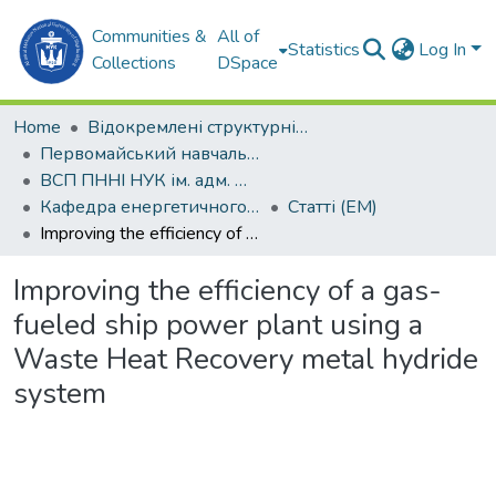
Communities &
All of
Statistics
Log In
Collections
DSpace
Home
Відокремлені структурні підрозділи НУК ім. адм. Макарова
Первомайський навчально-науковий інститут НУК ім. адм. Макарова (ПННІ НУК)
ВСП ПННІ НУК ім. адм. Макарова
Кафедра енергетичного машинобудування (ЕМ)
Статті (ЕМ)
Improving the efficiency of a gas-fueled ship power plant using a Waste Heat Recovery metal hydride system
Improving the efficiency of a gas-
fueled ship power plant using a
Waste Heat Recovery metal hydride
system