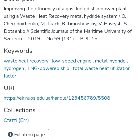
Improving the efficiency of a gas-fueled ship power plant
using a Waste Heat Recovery metal hydride system / O.
Cherednichenko, M. Tkach, B. Timoshevskiy, V. Havrysh, S.
Dotsenko // Scientific Journals of the Maritime University of
Szczecin. – 2019. – No 59 (131). – Р. 9–15.
Keywords
waste heat recovery
,
low-speed engine
,
metal-hydride
,
hydrogen
,
LNG-powered ship
,
total waste heat utilization
factor
URI
https://eir.nuos.edu.ua/handle/123456789/5508
Collections
Статті (ЕМ)
Full item page