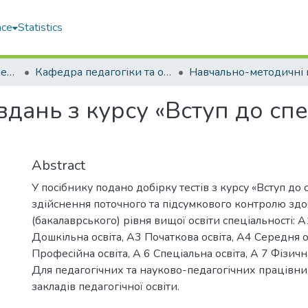
ace
Statistics
Навчально-науковий педагогічний інститут ім. В. О. Сухомлинського (ННПІ ім. В.О. Сухомлинського)
Кафедра педагогіки та освітнього менеджменту (ПтаОМ)
дань з курсу «Вступ до спец
Abstract
У посібнику подано добірку тестів з курсу «Вступ до 
здійснення поточного та підсумкового контролю здо
(бакалаврського) рівня вищої освіти спеціальності: А
Дошкільна освіта, А3 Початкова освіта, А4 Середня ос
Професійна освіта, А 6 Спеціальна освіта, А 7 Фізична
Для педагогічних та науково-педагогічних працівник
закладів педагогічної освіти.