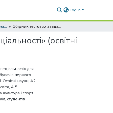
Log In
Навчально-методичні матеріали (ПтаОМ)
Збірник тестових завдань з курсу «Вступ до спеціальності» (освітні науки)
іальності» (освітні
спеціальності» для
бувачів першого
1 Освітні науки, А2
віта, А 5
 культура і спорт.
ів, студентів