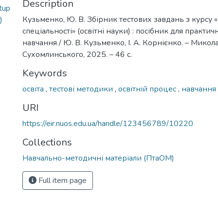
Description
tup
Кузьменко, Ю. В. Збірник тестових завдань з курсу 
)
спеціальності» (освітні науки) : посібник для практич
навчання / Ю. В. Кузьменко, І. А. Корнієнко. – Миколаї
Сухомлинського, 2025. – 46 с.
Keywords
освіта
,
тестові методики
,
освітній процес
,
навчання
URI
https://eir.nuos.edu.ua/handle/123456789/10220
Collections
Навчально-методичні матеріали (ПтаОМ)
Full item page