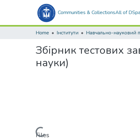
Communities & Collections
All of DSp
Home
Інститути
Збірник тестових зав
науки)
Loading...
Files