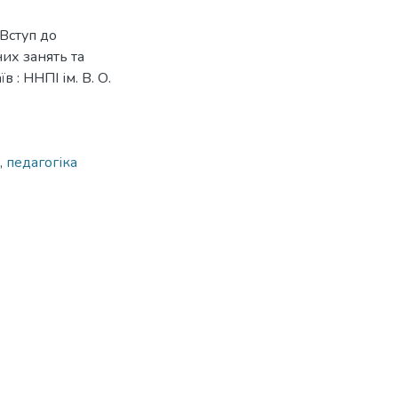
«Вступ до
них занять та
в : ННПІ ім. В. О.
,
педагогіка