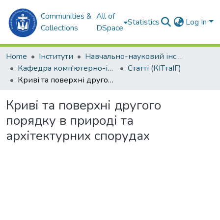
Communities &
All of
Statistics
Log In
Collections
DSpace
Home
Інститути
Навчально-науковий інститут комп'ютерних наук та управління проектами (ННІКНУП)
Кафедра комп'ютерно-інтегрованих технологій та інженерної графіки (КІТтаІГ)
Статті (КІТтаІГ)
Криві та поверхні другого порядку в природі та архітектурних спорудах
Криві та поверхні другого
порядку в природі та
архітектурних спорудах