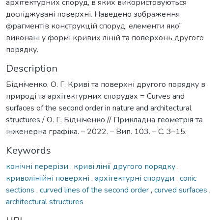
архітектурних споруд, в яких використовуються
досліджувані поверхні. Наведено зображення
фрагментів конструкцій споруд, елементи якої
виконані у формі кривих ліній та поверхонь другого
порядку.
Description
Бідніченко, О. Г. Криві та поверхні другого порядку в
природі та архітектурних спорудах = Curves and
surfaces of the second order in nature and architectural
structures / О. Г. Бідніченко // Прикладна геометрія та
інженерна графіка. – 2022. – Вип. 103. – С. 3–15.
Keywords
конічні перерізи
,
криві лінії другого порядку
,
криволінійні поверхні
,
архітектурні споруди
,
conic
sections
,
curved lines of the second order
,
curved surfaces
,
architectural structures