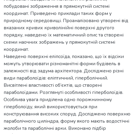
побудовані зображення в прямокутній системі
координат. Приведено приклади таких форм у
природному середовищі. Проаналізовано утворені від
вказаних кривих криволінійні поверхні другого
порядку, наведено їх математичний опис та створені
схеми наочних зображень у прямокутній системі
координат.
Наведено поверхні еліпсоїда, показано, що їх відсіки
можуть утворювати різноманітні форми будівель в
залежності від задума архітектора. Досліджено різні
види параболоїдів: еліптичний, гіперболічний.
Висвітлені властивості об’єктів, що створені
параболоїдами. Розглянуті особливості гіперболоїдів.
Особлива увага приділена одно порожнинному
гіперболоїду, який використовується при
конструювання високих споруд. Досліджено поверхню
параболічного циліндра, форму якого мають водостічні
жолоби та параболічні арки. Виконано підбір