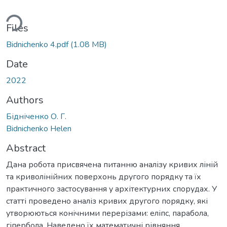
ding...
Files
Bidnichenko 4.pdf
(1.08 MB)
Date
2022
Authors
Бідніченко О. Г.
Bidnichenko Helen
Abstract
Дана робота присвячена питанню аналізу кривих ліній
та криволінійних поверхонь другого порядку та їх
практичного застосування у архітектурних спорудах. У
статті проведено аналіз кривих другого порядку, які
утворюються конічними перерізами: еліпс, парабола,
гіпербола. Наведено їх математичні рівняння,