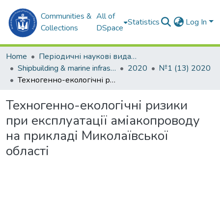
Communities &
All of
Statistics
Log In
Collections
DSpace
Home
Періодичні наукові видання
Shipbuilding & marine infrastructure
2020
№1 (13) 2020
Техногенно-екологічні ризики при експлуатації аміакопроводу на прикладі Миколаївської області
Техногенно-екологічні ризики
при експлуатації аміакопроводу
на прикладі Миколаївської
області