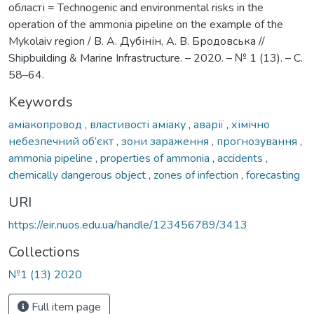
області = Technogenic and environmental risks in the
operation of the ammonia pipeline on the example of the
Mykolaiv region / В. А. Дубінін, А. В. Бродовська //
Shipbuilding & Marine Infrastructure. – 2020. – № 1 (13). – С.
58–64.
Keywords
аміакопровод
,
властивості аміаку
,
аварії
,
хімічно
небезпечний об’єкт
,
зони зараження
,
прогнозування
,
ammonia pipeline
,
properties of ammonia
,
accidents
,
chemically dangerous object
,
zones of infection
,
forecasting
URI
https://eir.nuos.edu.ua/handle/123456789/3413
Collections
№1 (13) 2020
Full item page