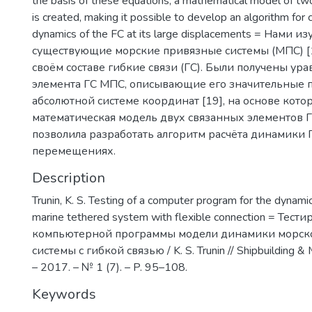
the basis of these equations, a mathematical model of tw
is created, making it possible to develop an algorithm for c
dynamics of the FC at its large displacements = Нами и
существующие морские привязные системы (МПС) [
своём составе гибкие связи (ГС). Были получены у
элемента ГС МПС, описывающие его значительные
абсолютной системе координат [19], на основе кото
математическая модель двух связанных элементов Г
позволила разработать алгоритм расчёта динамики 
перемещениях.
Description
Trunin, K. S. Testing of a computer program for the dynami
marine tethered system with flexible connection = Тест
компьютерной программы модели динамики морск
системы с гибкой связью / K. S. Trunin // Shipbuilding & M
– 2017. – № 1 (7). – P. 95–108.
Keywords