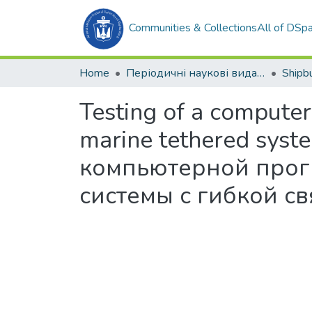
Communities & Collections
All of DSp
Home
Періодичні наукові видання
Testing of a computer
marine tethered syst
компьютерной прог
системы с гибкой с