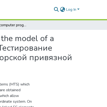
Log In
Testing of a computer program for the dynamics of the model of a marine tethered system with flexible connection = Тестирование компьютерной программы модели динамики морской привязной системы с гибкой связью
 the model of a
= Тестирование
орской привязной
stems (MTS) which
 are obtained
 which allow
oordinate system. On