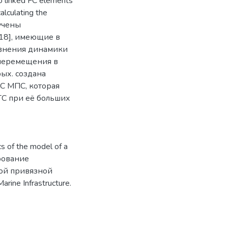
o linked FC elements
alculating the
зучены
18], имеющие в
равнения динамики
 перемещения в
рых. создана
С МПС, которая
ГС при её больших
cs of the model of a
ирование
ой привязной
arine Infrastructure.