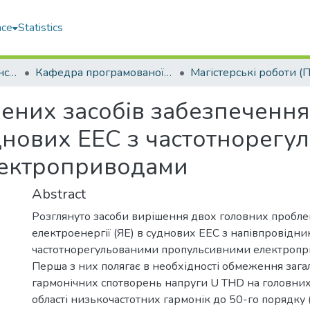
ace
Statistics
Навчально-науковий інститут автоматики та електротехніки (ННІАЕ)
Кафедра програмованої електроніки, електротехніки і телекомунікацій (ПЕЕТ)
ених засобів забезпечення 
уднових ЕЕС з частотнорег
ектроприводами
Abstract
Розглянуто засоби вирішення двох головних проблем
електроенергії (ЯЕ) в суднових ЕЕС з напівпровідн
частотнорегульованими пропульсивними електропр
Перша з них полягає в необхідності обмеження зага
гармонічних спотворень напруги U THD на головни
області низькочастотних гармонік до 50-го порядку (