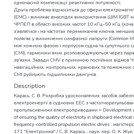
одночасній компенсації реактивної потужності.
Друга проблема відноситься до сфери електромагніт
(ЕМС) і виникає внаслідок використання ШІМ IGBT кл
ЧРПЕП в області високих частот 10 кГц–50 кГц (хоч
з’являтися і на частотах перемикання ключів, менших
полягає у виникненні синфазної напруги (Common M
між кожною фазою і корпусом судна та супутнього 
(CMI), гармоніки яких розповсюджуються через пара
зв’язки. Завади CMV є причиною постійних відмов 
навігаційних, контрольних, кранових та пожежних с
CMI руйнують підшипники двигунів.
Description
Карась, С. В. Розробка удосконалених засобів забезп
електроенергії в суднових ЕЕС з частотнорегульов
пропульсивними електроприводами = Development o
of ensuring the quality of electricity in shipboard electrica
frequency-controlled propulsion electric drives : магісте
171 ''Електроніка'' / С. В. Карась ; наук. кер. О. К. Жук