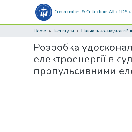
Communities & Collections
All of DSp
Home
Інститути
Розробка удосконал
електроенергії в с
пропульсивними ел