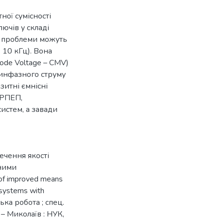
ної сумісності
ючів у складі
а проблеми можуть
 10 кГц). Вона
ode Voltage – CMV)
синфазного струму
зитні ємнісні
ЧРПЕП,
истем, а завади
ечення якості
аними
f improved means
l systems with
рська робота ; спец.
. – Миколаїв : НУК,