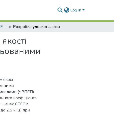
Log In
Магістерські роботи (ПЕЕТ)
Розробка удосконалених засобів забезпечення якості електроенергії в суднових ЕЕС з частотнорегульованими пропульсивними електроприводами
якості
ульованими
 якості
иковими
иводами (ЧРПЕП).
льного коефіцієнта
х шинах СЕЕС в
до 2,5 кГц) при