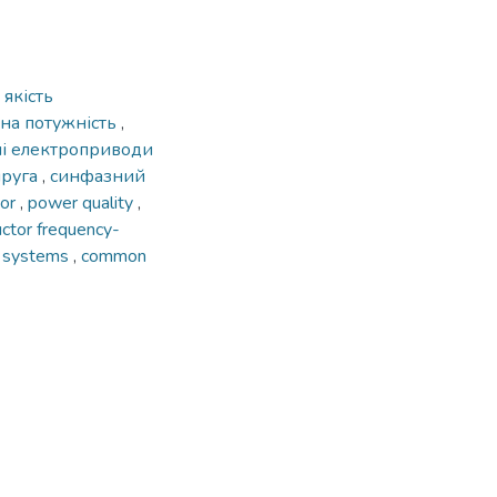
,
якість
на потужність
,
ні електроприводи
пруга
,
синфазний
tor
,
power quality
,
ctor frequency-
er systems
,
common