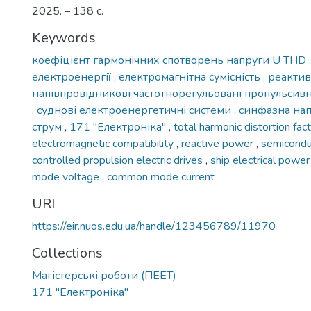
2025. – 138 с.
Keywords
коефіцієнт гармонічних спотворень напруги U THD
електроенергії
,
електромагнітна сумісність
,
реактив
напівпровідникові частотнорегульовані пропульсив
,
суднові електроенергетичні системи
,
синфазна на
струм
,
171 ''Електроніка''
,
total harmonic distortion fac
electromagnetic compatibility
,
reactive power
,
semicondu
controlled propulsion electric drives
,
ship electrical pow
mode voltage
,
common mode current
URI
https://eir.nuos.edu.ua/handle/123456789/11970
Collections
Магістерські роботи (ПЕЕТ)
171 "Електроніка"