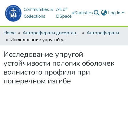
Communities &
All of
Statistics
Log In
Collections
DSpace
Home
Автореферати дисертацій
Автореферати
Исследование упругой устойчивости пологих оболочек волнистого профиля при поперечном изгибе
Исследование упругой
устойчивости пологих оболочек
волнистого профиля при
поперечном изгибе