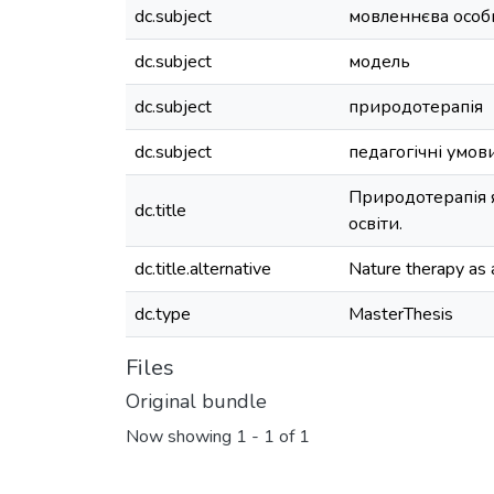
dc.subject
мовленнєва особи
dc.subject
модель
dc.subject
природотерапія
dc.subject
педагогічні умов
Природотерапія я
dc.title
освіти.
dc.title.alternative
Nature therapy as a
dc.type
MasterThesis
Files
Original bundle
Now showing
1 - 1 of 1