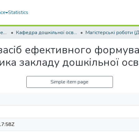
ace
Statistics
Навчально-науковий педагогічний інститут ім. В. О. Сухомлинського (ННПІ ім. В.О. Сухомлинського)
Кафедра дошкільної освіти (ДО)
Магістерські роботи (
засіб ефективного формув
ика закладу дошкільної осві
Simple item page
17:58Z