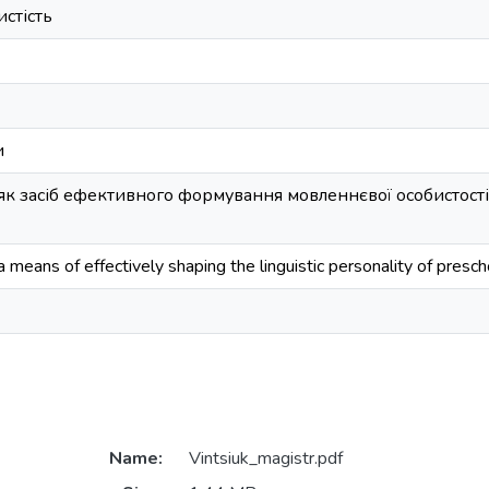
стість
и
к засіб ефективного формування мовленнєвої особистості
 means of effectively shaping the linguistic personality of presc
Name:
Vintsiuk_magistr.pdf