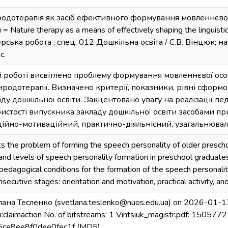
одотерапія як засіб ефективного формування мовленнєвої
= Nature therapy as a means of effectively shaping the linguistic
терська робота ; спец. 012 Дошкільна освіта / С.В. Вінцюк; на
с.
й роботі висвітлено проблему формування мовленнєвої осо
иродотерапії. Визначено критерії, показники, рівні сформо
ду дошкільної освіти. Закцентовано увагу на реалізації п
истості випускника закладу дошкільної освіти засобами п
ційно-мотиваційний, практично-діяльнісний, узагальнюва
ts the problem of forming the speech personality of older prescho
s, and levels of speech personality formation in preschool graduate
pedagogical conditions for the formation of the speech personali
secutive stages: orientation and motivation, practical activity, and
лана Тесленко (svetlana.teslenko@nuos.edu.ua) on 2026-01-1
n:claimaction No. of bitstreams: 1 Vintsiuk_magistr.pdf: 1505772
ce8ee8f0dee0fec1f (MD5)