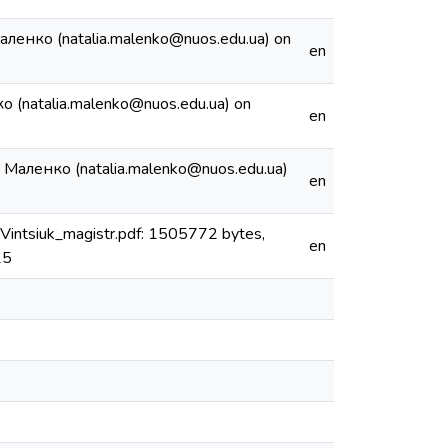
 Маленко (natalia.malenko@nuos.edu.ua) on
en
нко (natalia.malenko@nuos.edu.ua) on
en
таля Маленко (natalia.malenko@nuos.edu.ua)
en
Vintsiuk_magistr.pdf: 1505772 bytes,
en
25