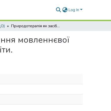
Log In
ДО)
Природотерапія як засіб ефективного формування мовленнєвої особистості випускника закладу дошкільної освіти.
ання мовленнєвої
ти.