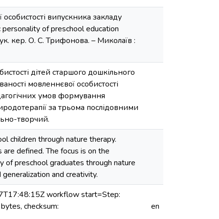
 особистості випускника закладу
 personality of preschool education
ук. кер. О. С. Трифонова. – Миколаїв :
бистості дітей старшого дошкільного
ваності мовленнєвої особистості
едагогічних умов формування
риродотерапії за трьома послідовними
льно-творчий.
ol children through nature therapy.
s are defined. The focus is on the
ty of preschool graduates through nature
 generalization and creativity.
7T17:48:15Z workflow start=Step:
 bytes, checksum:
en