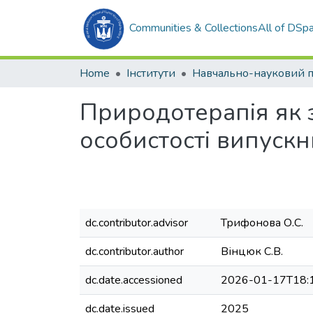
Communities & Collections
All of DSp
Home
Інститути
Природотерапія як 
особистості випускн
dc.contributor.advisor
Трифонова О.С.
dc.contributor.author
Вінцюк С.В.
dc.date.accessioned
2026-01-17T18:
dc.date.issued
2025