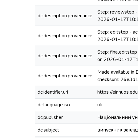
Step: reviewstep -
dc.description.provenance
2026-01-17T18:1
Step: editstep - a
dc.description.provenance
2026-01-17T18:1
Step: finaleditste
dc.description.provenance
on 2026-01-17T1
Made available in
dc.description.provenance
checksum: 26e3d1
dc.identifier.uri
https://eir.nuos.
dc.language.iso
uk
dc.publisher
Національний ун
dc.subject
випускник заклад