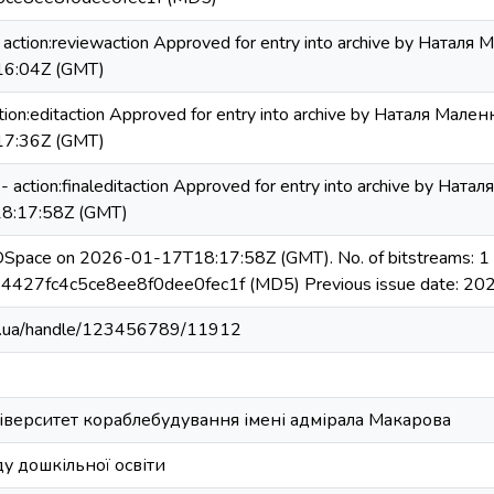
 action:reviewaction Approved for entry into archive by Наталя
6:04Z (GMT)
ction:editaction Approved for entry into archive by Наталя Мале
7:36Z (GMT)
p - action:finaleditaction Approved for entry into archive by На
8:17:58Z (GMT)
 DSpace on 2026-01-17T18:17:58Z (GMT). No. of bitstreams: 1 
4427fc4c5ce8ee8f0dee0fec1f (MD5) Previous issue date: 20
edu.ua/handle/123456789/11912
іверситет кораблебудування імені адмірала Макарова
у дошкільної освіти