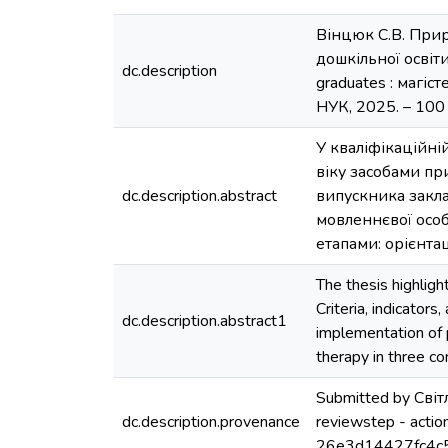
Вінцюк С.В. Прир
дошкільної освіти 
dc.description
graduates : магіс
НУК, 2025. – 100 
У кваліфікаційні
віку засобами пр
dc.description.abstract
випускника закла
мовленнєвої особ
етапами: орієнта
The thesis highligh
Criteria, indicator
dc.description.abstract1
implementation of 
therapy in three con
Submitted by Світ
dc.description.provenance
reviewstep - actio
26e3d14427fc4c5