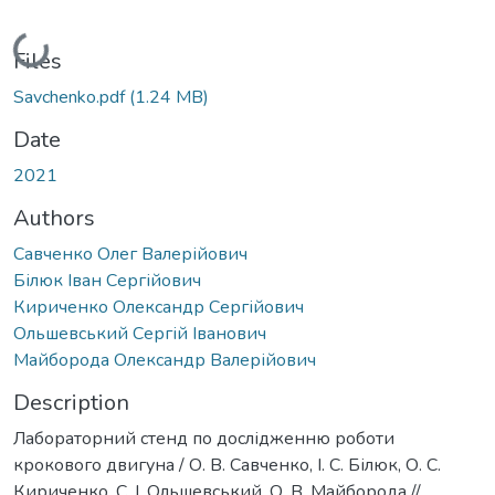
Loading...
Files
Savchenko.pdf
(1.24 MB)
Date
2021
Authors
Савченко Олег Валерійович
Білюк Іван Сергійович
Кириченко Олександр Сергійович
Ольшевський Сергій Іванович
Майборода Олександр Валерійович
Description
Лабораторний стенд по дослідженню роботи
крокового двигуна / О. В. Савченко, І. С. Білюк, О. С.
Кириченко, С. І. Ольшевський, О. В. Майборода //