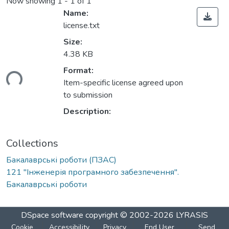
Now showing
1 - 1 of 1
Name:
license.txt
Size:
4.38 KB
Loading...
Format:
Item-specific license agreed upon
to submission
Description:
Collections
Бакалаврські роботи (ПЗАС)
121 "Інженерія програмного забезпечення".
Бакалаврські роботи
DSpace software
copyright © 2002-2026
LYRASIS
Cookie
Accessibility
Privacy
End User
Send