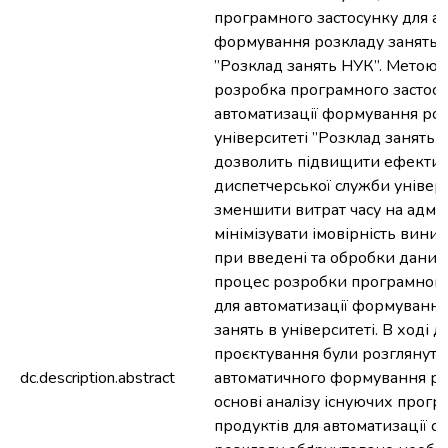
програмного застосунку для ав
формування розкладу занять в
”Розклад занять НУК”. Метою 
розробка програмного застосу
автоматизації формування роз
університеті ”Розклад занять 
дозволить підвищити ефектив
диспетчерської служби універс
зменшити витрат часу на адмін
мінімізувати імовірність вин
при введені та обробки даних.
процес розробки програмного
для автоматизації формування
занять в університеті. В ході 
проєктування були розглянути
dc.description.abstract
автоматичного формування ро
основі аналізу існуючих прог
продуктів для автоматизації с