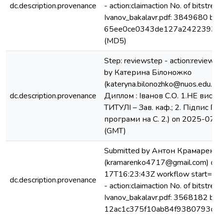
dc.description.provenance
- action:claimaction No. of bitstre
Ivanov_bakalavr.pdf: 3849680 by
65ee0ce0343de127a2422393
(MD5)
Step: reviewstep - action:review
by Катерина Білоножко
(kateryna.bilonozhko@nuos.edu.ua
dc.description.provenance
Диплом : Іванов С.О. 1.НЕ вист
ТИТУЛІ – Зав. каф.; 2. Підпис Г
програми на С. 2.) on 2025-07
(GMT)
Submitted by Антон Крамарен
(kramarenko4717@gmail.com) o
17T16:23:43Z workflow start=St
dc.description.provenance
- action:claimaction No. of bitstre
Ivanov_bakalavr.pdf: 3568182 by
12ac1c375f10ab84f9380793c8