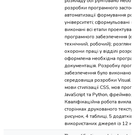
розкладу обґрунтовано необхі
розробки програмного застосу
автоматизації формування роз
університеті; сформульовані в
виконані всі етапи проектуван
програмного забезпечення (ес
технічний, робочий); розгляну
охорони праці у відділі розро
оформлена необхідна програ
документація. Розробку прог
забезпечення було виконано 
середовища розробки Visual St
мови стилізації CSS, мов прог
JavaScript та Python, фреймворк
Кваліфікаційна робота виклад
сторінках друкованого тексту, 
рисунок, 4 таблицi, 5 додатків 
використаних джерел із 12 н