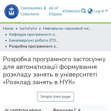
Communities &
All of
Statistics
Log In
Collections
DSpace
Home
Інститути
Навчально-науковий інститут комп'ютерних наук та управління проектами (ННІКНУП)
Кафедра програмного забезпечення автоматизованих систем (ПЗАС)
Бакалаврські роботи (ПЗАС)
Розробка програмного застосунку для автоматизації формування розкладу занять в університеті «Розклад занять в НУК»
Розробка програмного застосунку
для автоматизації формування
розкладу занять в університеті
«Розклад занять в НУК»
Simple item page
dc.contributor.advisor
Фаріонова Т. А.