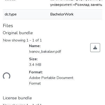
університеті «Розклад занять 
dc.type
BachelorWork
Files
Original bundle
Now showing
1 - 1 of 1
Name:
Ivanov_bakalavr.pdf
Size:
3.4 MB
Loading...
Format:
Adobe Portable Document
Format
License bundle