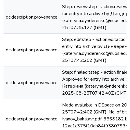
Step: reviewstep - action:review
for entry into archive by Динд
dc.description.provenance
(kateryna.dynderenko@nuos.edu.
25T07:35:12Z (GMT)
Step: editstep - action:editactio
entry into archive by Диндере
dc.description.provenance
(kateryna.dynderenko@nuos.edu.
25T07:42:20Z (GMT)
Step: finaleditstep - action:finaled
Approved for entry into archiv
dc.description.provenance
Катерина (kateryna.dynderenko@
2025-08-25T07:42:40Z (GMT)
Made available in DSpace on 20
25T07:42:40Z (GMT). No. of bits
dc.description.provenance
Ivanov_bakalavr.pdf: 3568182 by
12ac1c375f10ab84f9380793c8