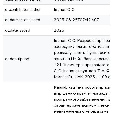
dc.contributor.author
Іванов С. О.
dc.date.accessioned
2025-08-25T07:42:40Z
dc.date.issued
2025
Іванов, С. О. Розробка програ
застосунку для автоматизації
розкладу занять в університет
dc.description
занять в НУК» : бакалаврська р
121 "Інженерія програмного з
С. О. Іванов ; наук. кер. Т. А. Ф
Миколаїв : НУК, 2025. – 109 с.
Кваліфікаційна робота присвя
вирішенню практичної задачі 
програмного забезпечення, щ
характеризується комплексніс
невизначеністю умов, а саме 