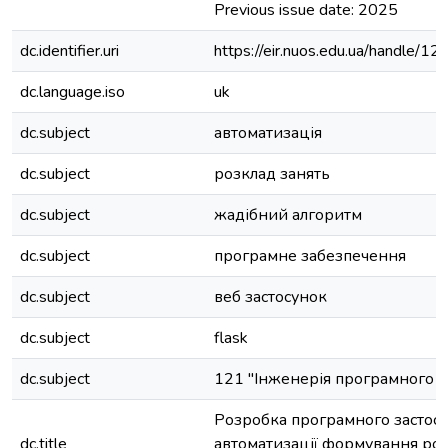
Previous issue date: 2025
dc.identifier.uri
https://eir.nuos.edu.ua/handle
dc.language.iso
uk
dc.subject
автоматизація
dc.subject
розклад занять
dc.subject
жадібний алгоритм
dc.subject
програмне забезпечення
dc.subject
веб застосунок
dc.subject
flask
dc.subject
121 "Інженерія програмного 
Розробка програмного застосу
dc.title
автоматизації формування роз