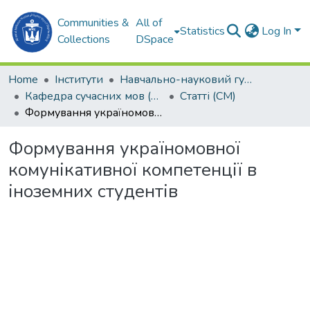
Communities &
All of
Statistics
Log In
Collections
DSpace
Home
Інститути
Навчально-науковий гуманітарний інститут (ННГІ)
Кафедра сучасних мов (СМ)
Статті (СМ)
Формування україномовної комунікативної компетенції в іноземних студентів
Формування україномовної
комунікативної компетенції в
іноземних студентів