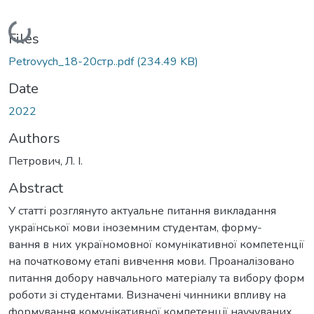
Loading...
Files
Petrovych_18-20стр..pdf
(234.49 KB)
Date
2022
Authors
Петрович, Л. І.
Abstract
У статті розглянуто актуальне питання викладання
української мови іноземним студентам, форму-
вання в них україномовної комунікативної компетенції
на початковому етапі вивчення мови. Проаналізовано
питання добору навчального матеріалу та вибору форм
роботи зі студентами. Визначені чинники впливу на
формування комунікативної компетенції научуваних.