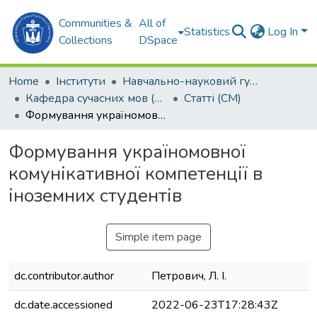
Communities &
All of
Statistics
Log In
Collections
DSpace
Home
Інститути
Навчально-науковий гуманітарний інститут (ННГІ)
Кафедра сучасних мов (СМ)
Статті (СМ)
Формування україномовної комунікативної компетенції в іноземних студентів
Формування україномовної
комунікативної компетенції в
іноземних студентів
Simple item page
dc.contributor.author
Петрович, Л. І.
dc.date.accessioned
2022-06-23T17:28:43Z