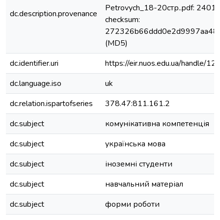
Petrovych_18-20стр..pdf: 24012
dc.description.provenance
checksum:
272326b66ddd0e2d9997aa48
(MD5)
dc.identifier.uri
https://eir.nuos.edu.ua/handle
dc.language.iso
uk
dc.relation.ispartofseries
378.47:811.161.2
dc.subject
комунікативна компетенція
dc.subject
українська мова
dc.subject
іноземні студенти
dc.subject
навчальний матеріал
dc.subject
форми роботи