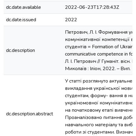
dc.date.available
2022-06-23T17:28:43Z
dc.date.issued
2022
Петрович, Л. І. Формування ук
комунікативної компетенції в
студентів = Formation of Ukraini
dc.description
communicative competence in fore
Л. І. Петрович // Гуманіт. вісн. Н
Миколаїв : Іліон, 2022. – Вип. 1
У статті розглянуто актуальне 
викладання української мови
студентам, форму- вання в ни
україномовної комунікативної
на початковому етапі вивчення
dc.description.abstract
Проаналізовано питання добо
навчального матеріалу та виб
роботи зі студентами. Визнач