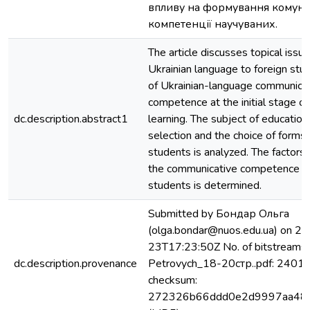
впливу на формування комуні
компетенції научуваних.
The article discusses topical issu
Ukrainian language to foreign stu
of Ukrainian-language communica
competence at the initial stage o
dc.description.abstract1
learning. The subject of education
selection and the choice of forms
students is analyzed. The factors 
the communicative competence fo
students is determined.
Submitted by Бондар Ольга
(olga.bondar@nuos.edu.ua) on 2
23T17:23:50Z No. of bitstreams:
dc.description.provenance
Petrovych_18-20стр..pdf: 24012
checksum:
272326b66ddd0e2d9997aa48