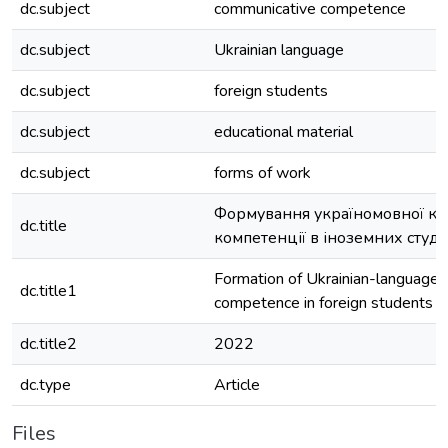
dc.subject
communicative competence
dc.subject
Ukrainian language
dc.subject
foreign students
dc.subject
educational material
dc.subject
forms of work
Формування україномовної ко
dc.title
компетенції в іноземних студе
Formation of Ukrainian-language
dc.title1
competence in foreign students
dc.title2
2022
dc.type
Article
Files