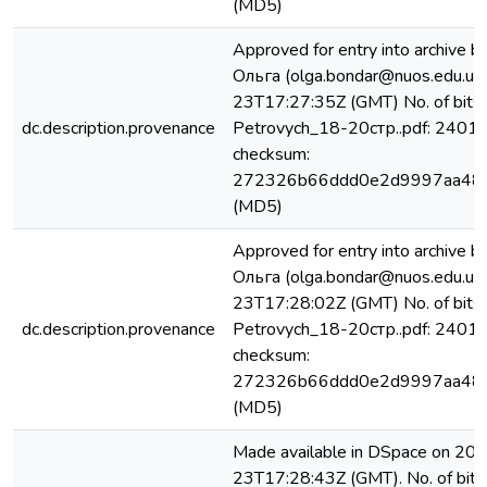
(MD5)
Approved for entry into archive 
Ольга (olga.bondar@nuos.edu.ua
23T17:27:35Z (GMT) No. of bits
dc.description.provenance
Petrovych_18-20стр..pdf: 24012
checksum:
272326b66ddd0e2d9997aa48
(MD5)
Approved for entry into archive 
Ольга (olga.bondar@nuos.edu.ua
23T17:28:02Z (GMT) No. of bits
dc.description.provenance
Petrovych_18-20стр..pdf: 24012
checksum:
272326b66ddd0e2d9997aa48
(MD5)
Made available in DSpace on 20
23T17:28:43Z (GMT). No. of bits