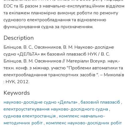
ЕОС та ІБ разом з навчально-експлуатаційним відділом
та екіпажем планомірно виконує роботи по ремонту
суднового електрообладнання та відновленню
функціонування судна за призначенням.
Description
Блінцов, В. С., Овсянников, В. М. Науково-дослідне
судно «ДЕЛЬТА» як базовий плавзасіб НУК / В. С.
Блінцов, В. М. Овсянников // Матеріали Всеукр. наук.-
техн. конф. з міжнар. участю "Проблеми автоматики та
електрообладнання транспортних засобів ". – Миколаїв
: НУК, 2012.
Keywords
науково-дослідне судно «Дельта»
,
базовий плавзасіб
,
електроустаткування науково-дослідного судна
,
суднова електростанція
,
комплекс навчально-
методичних робіт
,
комплекс науково-дослідних робіт