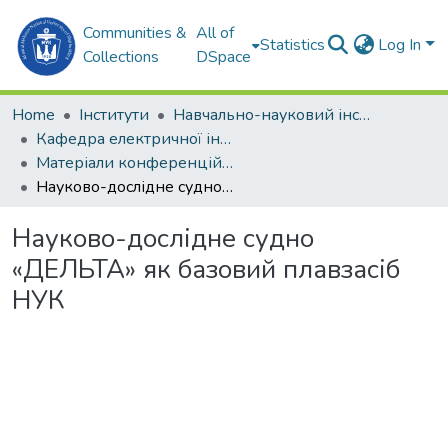
Communities &
All of
Statistics
Log In
Collections
DSpace
Home
Інститути
Навчально-науковий інститут автоматики та електротехніки (ННІАЕ)
Кафедра електричної інженерії суднових та роботизованих комплексів (ЕІС та РК)
Матеріали конференцій (ЕІС та РК)
Науково-дослідне судно «ДЕЛЬТА» як базовий плавзасіб НУК
Науково-дослідне судно
«ДЕЛЬТА» як базовий плавзасіб
НУК