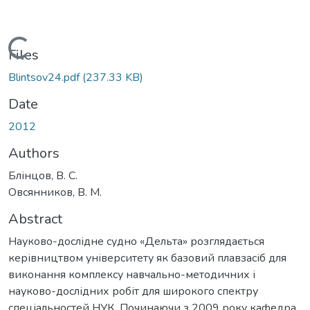
Loading...
Files
Blintsov24.pdf
(237.33 KB)
Date
2012
Authors
Блінцов, В. С.
Овсянников, В. М.
Abstract
Науково-дослідне судно «Дельта» розглядається
керівництвом університету як базовий плавзасіб для
виконання комплексу навчально-методичних і
науково-дослідних робіт для широкого спектру
спеціальностей НУК. Починаючи з 2009 року кафедра