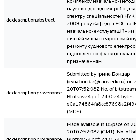
комплексу навчально-методич
науково-дослідних робіт для 
спектру спеціальностей НУК. 
dc.description.abstract
2009 року кафедра ЕОС та ІБ 
навчально-експлуатаційним ві
екіпажем планомірно виконує
ремонту суднового електрооб
відновленню функціонування 
призначенням.
Submitted by Ірина Бондар
(iryna.bondar@nuos.edu.ua) on 
20T07:52:08Z No. of bitstreams:
dc.description.provenance
Blintsov24.pdf: 243024 bytes, c
e0a174864fa8cc87698a2f494
(MD5)
Made available in DSpace on 20
20T07:52:08Z (GMT). No. of bits
dc.description.provenance
Blintsov24.pdf: 243024 bytes, c