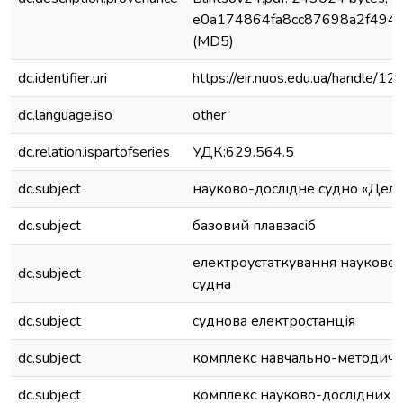
e0a174864fa8cc87698a2f494
(MD5)
dc.identifier.uri
https://eir.nuos.edu.ua/handle
dc.language.iso
other
dc.relation.ispartofseries
УДК;629.564.5
dc.subject
науково-дослідне судно «Дель
dc.subject
базовий плавзасіб
електроустаткування науково-
dc.subject
судна
dc.subject
суднова електростанція
dc.subject
комплекс навчально-методичн
dc.subject
комплекс науково-дослідних р