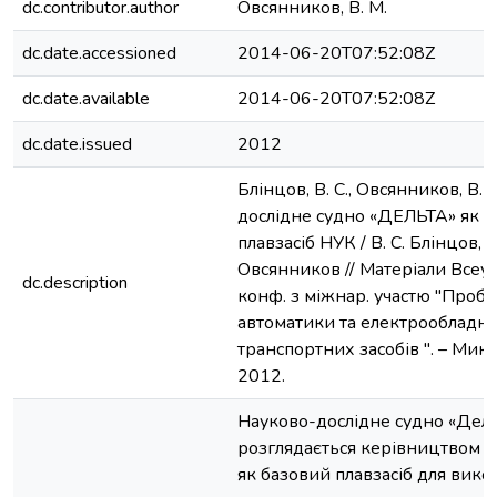
dc.contributor.author
Овсянников, В. М.
dc.date.accessioned
2014-06-20T07:52:08Z
dc.date.available
2014-06-20T07:52:08Z
dc.date.issued
2012
Блінцов, В. С., Овсянников, В. 
дослідне судно «ДЕЛЬТА» як 
плавзасіб НУК / В. С. Блінцов, В
Овсянников // Матеріали Всеукр
dc.description
конф. з міжнар. участю "Проб
автоматики та електрообладн
транспортних засобів ". – Мико
2012.
Науково-дослідне судно «Дель
розглядається керівництвом у
як базовий плавзасіб для вик