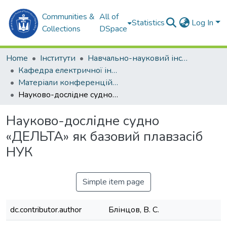
Communities &
All of
Statistics
Log In
Collections
DSpace
Home
Інститути
Навчально-науковий інститут автоматики та електротехніки (ННІАЕ)
Кафедра електричної інженерії суднових та роботизованих комплексів (ЕІС та РК)
Матеріали конференцій (ЕІС та РК)
Науково-дослідне судно «ДЕЛЬТА» як базовий плавзасіб НУК
Науково-дослідне судно
«ДЕЛЬТА» як базовий плавзасіб
НУК
Simple item page
dc.contributor.author
Блінцов, В. С.