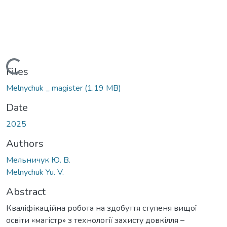
Loading...
Files
Melnychuk _ magister
(1.19 MB)
Date
2025
Authors
Мельничук Ю. В.
Melnychuk Yu. V.
Abstract
Кваліфікаційна робота на здобуття ступеня вищої
освіти «магістр» з технології захисту довкілля –