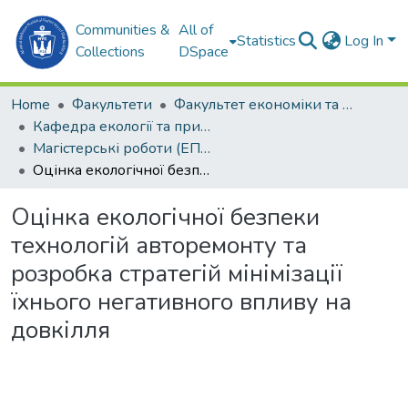
Communities &
All of
Statistics
Log In
Collections
DSpace
Home
Факультети
Факультет економіки та екології моря (ФЕЕМ)
Кафедра екології та природоохоронних технологій (ЕПТ)
Магістерські роботи (ЕПТ). ФЕЕМ
Оцінка екологічної безпеки технологій авторемонту та розробка стратегій мінімізації їхнього негативного впливу на довкілля
Оцінка екологічної безпеки
технологій авторемонту та
розробка стратегій мінімізації
їхнього негативного впливу на
довкілля