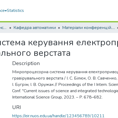
ace
Statistics
Навчально-науковий інститут автоматики та електротехніки (ННІАЕ)
Кафедра автоматики
Матеріали конференцій. Кафедра автоматики
истема керування електро
льного верстата
Description
Мікропроцесорна система керування електроприв
гравірувального верстата / І. С. Білюк, О. В. Савченко,
І. Бугрім, І. В. Оружак // Proceedings of the I Intern. Scien
Conf. ''Current issues of science and integrated technologies
International Science Group, 2023. – P. 678–682.
URI
https://eir.nuos.edu.ua/handle/123456789/10211