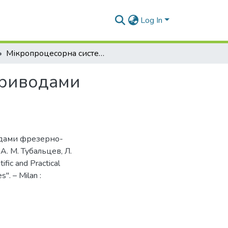
Log In
Мікропроцесорна система керування електроприводами фрезерно-гравірувального верстата
приводами
одами фрезерно-
 А. М. Тубальцев, Л.
tific and Practical
''. – Milan :