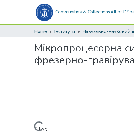
Communities & Collections
All of DSp
Home
Інститути
Мікропроцесорна с
фрезерно-гравірува
Loading...
Files