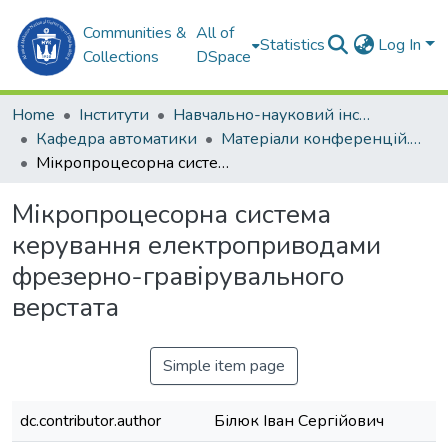
Communities &
All of
Statistics
Log In
Collections
DSpace
Home
Інститути
Навчально-науковий інститут автоматики та електротехніки (ННІАЕ)
Кафедра автоматики
Матеріали конференцій. Кафедра автоматики
Мікропроцесорна система керування електроприводами фрезерно-гравірувального верстата
Мікропроцесорна система
керування електроприводами
фрезерно-гравірувального
верстата
Simple item page
dc.contributor.author
Білюк Іван Сергійович