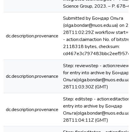
Science Group, 2023. – P. 678–6
Submitted by Бондар Ольга
(olga.bondar@nuos.edu.ua) on 2
28T11:02:29Z workflow start=St
dc.description.provenance
- action:claimaction No. of bitstrea
2118318 bytes, checksum:
cd467e3c797483bbc2eef957c
Step: reviewstep - action:review
for entry into archive by Бондар
dc.description.provenance
Ольга(olga.bondar@nuos.edu.ua
28T11:03:30Z (GMT)
Step: editstep - action:editactio
entry into archive by Бондар
dc.description.provenance
Ольга(olga.bondar@nuos.edu.ua
28T11:04:11Z (GMT)