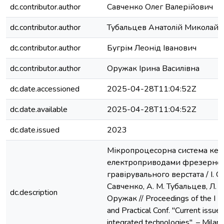
dc.contributor.author
Савченко Олег Валерійович
dc.contributor.author
Тубальцев Анатолій Миколайо
dc.contributor.author
Бугрім Леонід Іванович
dc.contributor.author
Оружак Ірина Василівна
dc.date.accessioned
2025-04-28T11:04:52Z
dc.date.available
2025-04-28T11:04:52Z
dc.date.issued
2023
Мікропроцесорна система кер
електроприводами фрезерно
гравірувального верстата / І. С.
Савченко, А. М. Тубальцев, Л. І. 
dc.description
Оружак // Proceedings of the I Int
and Practical Conf. ''Current issue
integrated technologies''. – Milan :