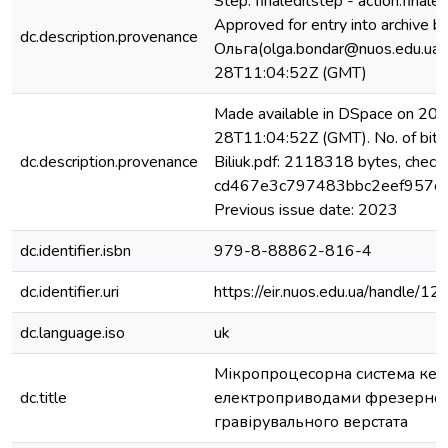
Step: finaleditstep - action:finaled
Approved for entry into archive 
dc.description.provenance
Ольга(olga.bondar@nuos.edu.ua
28T11:04:52Z (GMT)
Made available in DSpace on 20
28T11:04:52Z (GMT). No. of bits
dc.description.provenance
Biliuk.pdf: 2118318 bytes, check
cd467e3c797483bbc2eef957c
Previous issue date: 2023
dc.identifier.isbn
979-8-88862-816-4
dc.identifier.uri
https://eir.nuos.edu.ua/handle
dc.language.iso
uk
Мікропроцесорна система кер
dc.title
електроприводами фрезерно
гравірувального верстата