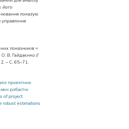
аний для аналізу
х його
цінювання показую
 управління
тних показників =
/ О. В. Гайдаєнко //
2. – С. 65–71.
аліз проектних
ивні робастні
is of project
e robust estimations