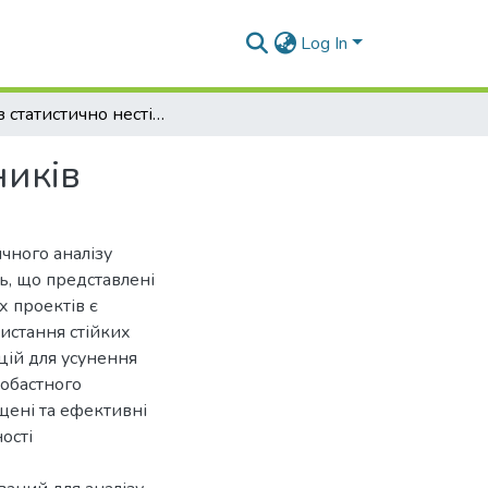
Log In
Аналіз статистично нестійких проектних показників
ників
чного аналізу
, що представлені
 проектів є
истання стійких
цій для усунення
обастного
щені та ефективні
ості