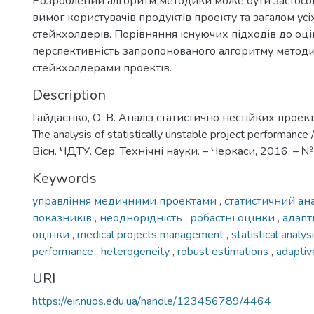
Розроблений алгоритм методики може бути застосов
вимог користувачів продуктів проекту та загалом усі
стейкхолдерів. Порівняння існуючих підходів до о
перспективність запропонованого алгоритму методи
стейкхолдерами проектів.
Description
Гайдаєнко, О. В. Аналіз статистично нестійких проек
The analysis of statistically unstable project performance 
Вісн. ЧДТУ. Сер. Технічні науки. – Черкаси, 2016. – № 
Keywords
управління медичними проектами
,
статистичний ан
показників
,
неоднорідність
,
робастні оцінки
,
адапт
оцінки
,
medical projects management
,
statistical analys
performance
,
heterogeneity
,
robust estimations
,
adaptiv
URI
https://eir.nuos.edu.ua/handle/123456789/4464