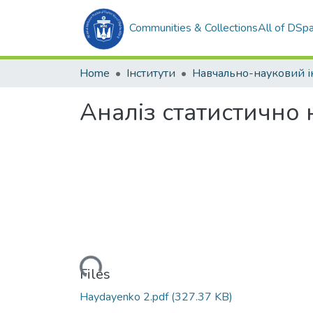
Communities & Collections
All of DSp
Home
Інститути
Аналіз статистично 
Loading...
Files
Haydayenko 2.pdf
(327.37 KB)