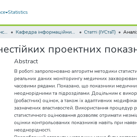
ace
Statistics
Навчально-науковий інститут комп'ютерних наук та управління проектами (ННІКНУП)
Кафедра інформаційних управляючих систем та технологій (ІУСтаТ)
Статті (ІУСтаТ)
нестійких проектних показ
Abstract
В роботі запропоновано алгоритм методики статисти
реальних даних моніторингу медичних захворювань
часовими рядами. Показано, що показники медичних
неоднорідними та підрозділами. Доцільним є викор
(робастних) оцінок, а також їх адаптивних модифіка
зазначених властивостей. Використання процедур р
статистичного оцінювання дозволяє отримати незмі
оцінки контрольованих показників навіть при наявн
неоднорідності.