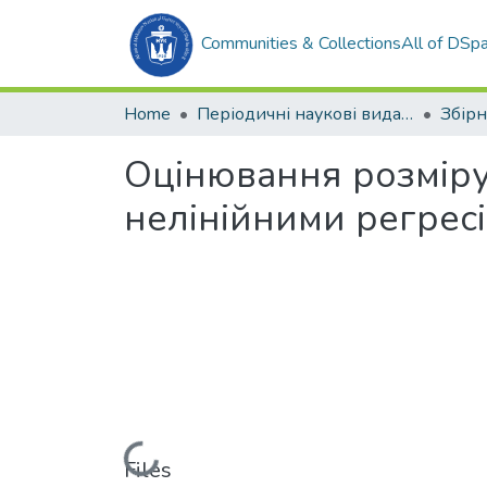
Communities & Collections
All of DSp
Home
Періодичні наукові видання
Оцінювання розміру
нелінійними регрес
Loading...
Files