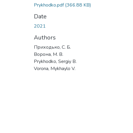
Prykhodko.pdf
(366.88 KB)
Date
2021
Authors
Приходько, С. Б.
Ворона, М. В.
Prykhodko, Sergiy B.
Vorona, Mykhaylo V.