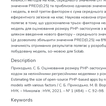
кількості методів на клас, середнього значення DIT н
значення PRED(0,25) та приблизно однакові значен
і модель, в якій третім фактором є сума середнього
еферентного зв’язків на клас. Наукова новизна отр
полягає в тому, що удосконалена трьох-факторна не
модель для оцінювання розміру PHP-застосунків з 
шляхом введення нового фактору – середнього значе
Це дозволило збільшити значення PRED(0,25) на 8%
значимість отриманих результатів полягає у розробц
побудовану модель, sci-мовою для Scilab.
Description
Приходько, С. Б. Оцінювання розміру PHP-застосунк
кодом за нелінійними регресійними моделями з рі
Estimating the size of open-source PHP-based apps by no
models with various factors / С. Б. Приходько, М. В. Воро
НУК. – Миколаїв : НУК, 2021. – № 1 (484). – С. 92–98.
Keywords