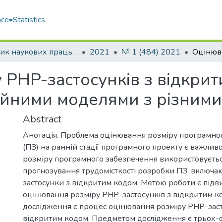
ace
Statistics
Збірник наукових праць НУК
2021
№ 1 (484) 2021
 PHP-застосунків з відкрит
ійними моделями з різним
Abstract
Анотація. Проблема оцінювання розміру програмно
(ПЗ) на ранній стадії програмного проекту є важлив
розміру програмного забезпечення використовуєтьс
прогнозування трудомісткості розробки ПЗ, включ
застосунки з відкритим кодом. Метою роботи є підв
оцінювання розміру PHP-застосунків з відкритим к
дослідження є процес оцінювання розміру PHP-заст
відкритим кодом. Предметом дослідження є трьох-