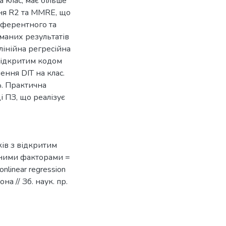
а клас, має більше
ня R2 та MMRE, що
 аферентного та
иманих результатів
лінійна регресійна
відкритим кодом
ння DIT на клас.
. Практична
і ПЗ, що реалізує
ів з відкритим
зними факторами =
nlinear regression
на // Зб. наук. пр.