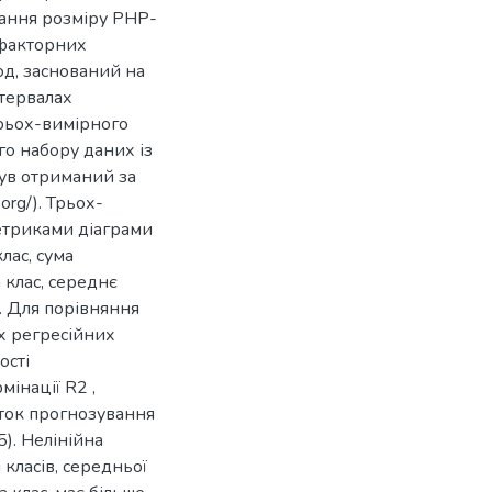
вання розміру PHP-
хфакторних
од, заснований на
тервалах
ирьох-вимірного
о набору даних із
був отриманий за
org/). Трьох-
метриками діаграми
клас, сума
 клас, середнє
. Для порівняння
х регресійних
ості
інації R2 ,
ток прогнозування
). Нелінійна
класів, середньої