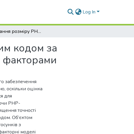
Log In
Оцінювання розміру PHP-застосунків з відкритим кодом за нелінійними регресійними моделями з різними факторами
им кодом за
и факторами
го забезпечення
ою, оскільки оцінка
я для
аючи PHP-
ищення точності
одом. Об’єктом
осунків з
факторні моделі