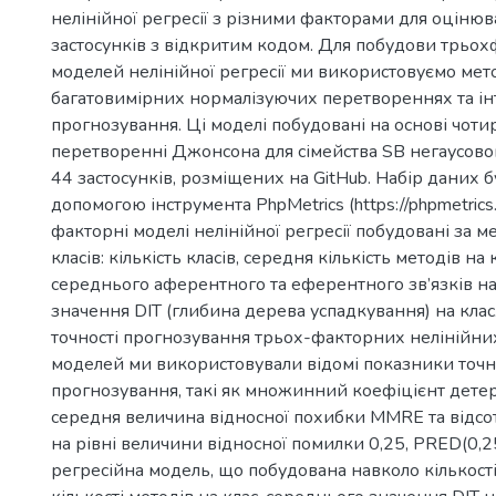
нелінійної регресії з різними факторами для оціню
застосунків з відкритим кодом. Для побудови трьо
моделей нелінійної регресії ми використовуємо мет
багатовимірних нормалізуючих перетвореннях та ін
прогнозування. Ці моделі побудовані на основі чот
перетворенні Джонсона для сімейства SB негаусовог
44 застосунків, розміщених на GitHub. Набір даних 
допомогою інструмента PhpMetrics (https://phpmetrics.
факторні моделі нелінійної регресії побудовані за 
класів: кількість класів, середня кількість методів на 
середнього аферентного та еферентного зв’язків на
значення DIT (глибина дерева успадкування) на клас
точності прогнозування трьох-факторних нелінійни
моделей ми використовували відомі показники точн
прогнозування, такі як множинний коефіцієнт детерм
середня величина відносної похибки MMRE та відсо
на рівні величини відносної помилки 0,25, PRED(0,25
регресійна модель, що побудована навколо кількості 