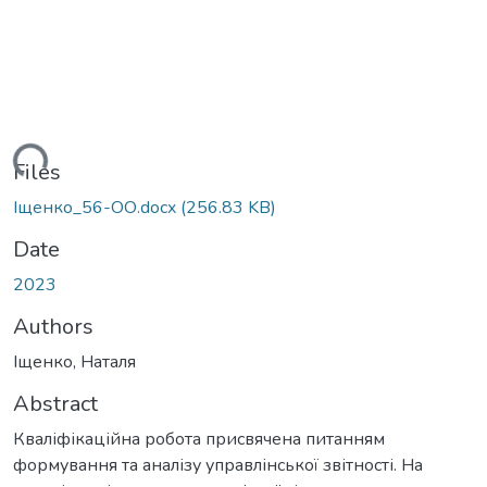
ading...
Files
Іщенко_56-ОО.docx
(256.83 KB)
Date
2023
Authors
Іщенко, Наталя
Abstract
Кваліфікаційна робота присвячена питанням
формування та аналізу управлінської звітності. На