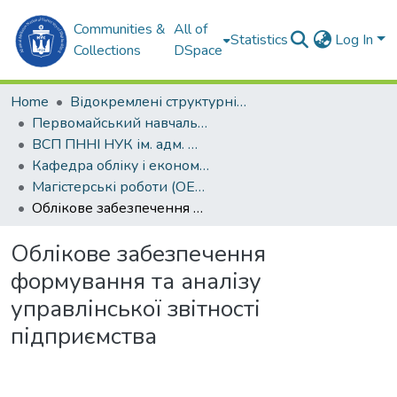
Communities &
All of
Statistics
Log In
Collections
DSpace
Home
Відокремлені структурні підрозділи НУК ім. адм. Макарова
Первомайський навчально-науковий інститут НУК ім. адм. Макарова (ПННІ НУК)
ВСП ПННІ НУК ім. адм. Макарова
Кафедра обліку і економічного аналізу (ОЕА)
Магістерські роботи (ОЕА)
Облікове забезпечення формування та аналізу управлінської звітності підприємства
Облікове забезпечення
формування та аналізу
управлінської звітності
підприємства