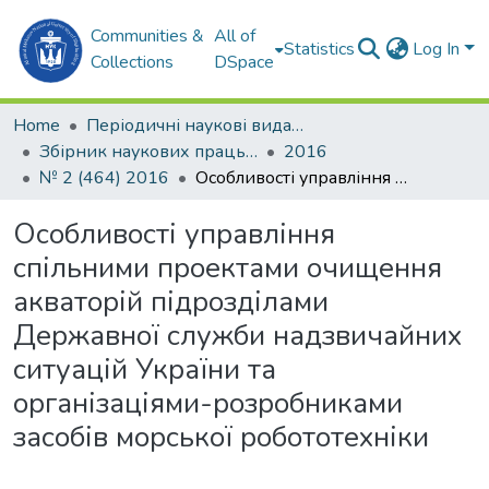
Communities &
All of
Statistics
Log In
Collections
DSpace
Home
Періодичні наукові видання
Збірник наукових праць НУК
2016
№ 2 (464) 2016
Особливості управління спільними проектами очищення акваторій підрозділами Державної служби надзвичайних ситуацій України та організаціями-розробниками засобів морської робототехніки
Особливості управління
спільними проектами очищення
акваторій підрозділами
Державної служби надзвичайних
ситуацій України та
організаціями-розробниками
засобів морської робототехніки