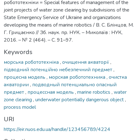
робототехніки = Special features of management of the
joint projects of water zone clearing by subdivisions of the
State Emergency Service of Ukraine and organizations
developing the means of marine robotics / В. С. Блінцов, М.
Г. Грицаєнко // Зб. наук. пр. НУК. – Миколаїв : НУК,
2016. – № 2 (464). – С. 91–97.
Keywords
морська робототехніка
,
очищення акваторії
,
підводний потенційно небезпечний предмет
,
процесна модель
,
морская робототехника
,
очистка
акватории
,
подводный потенциально опасный
предмет
,
процессная модель
,
marine robotics
,
water
zone clearing
,
underwater potentially dangerous object
,
process model
URI
https://eir.nuos.edu.ua/handle/123456789/4224