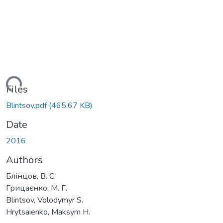
ading...
Files
Blintsov.pdf
(465.67 KB)
Date
2016
Authors
Блінцов, В. С.
Грицаєнко, М. Г.
Blintsov, Volodymyr S.
Hrytsaienko, Maksym H.