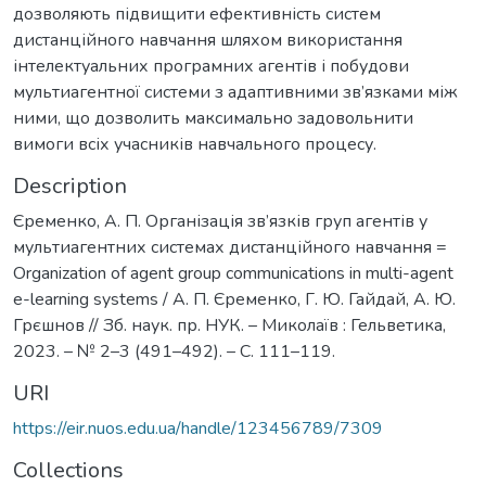
дозволяють підвищити ефективність систем
дистанційного навчання шляхом використання
інтелектуальних програмних агентів і побудови
мультиагентної системи з адаптивними зв’язками між
ними, що дозволить максимально задовольнити
вимоги всіх учасників навчального процесу.
Description
Єременко, А. П. Організація зв’язків груп агентів у
мультиагентних системах дистанційного навчання =
Organization of agent group communications in multi-agent
e-learning systems / А. П. Єременко, Г. Ю. Гайдай, А. Ю.
Грєшнов // Зб. наук. пр. НУК. – Миколаїв : Гельветика,
2023. – № 2–3 (491–492). – С. 111–119.
URI
https://eir.nuos.edu.ua/handle/123456789/7309
Collections