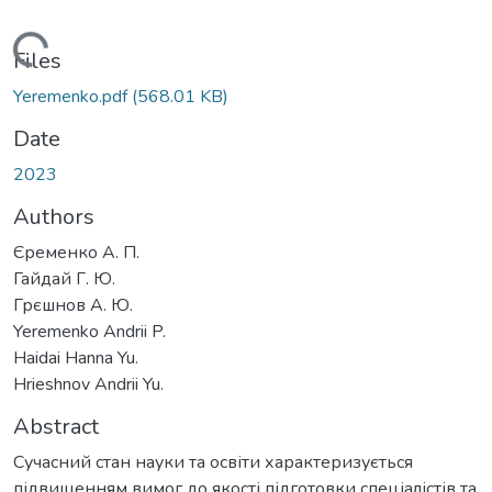
oading...
Files
Yeremenko.pdf
(568.01 KB)
Date
2023
Authors
Єременко А. П.
Гайдай Г. Ю.
Грєшнов А. Ю.
Yeremenko Andrii P.
Haidai Hanna Yu.
Hrieshnov Andrii Yu.
Abstract
Сучасний стан науки та освіти характеризується
підвищенням вимог до якості підготовки спеціалістів та