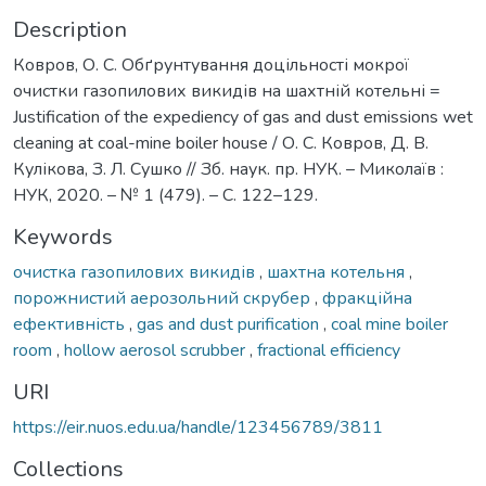
Description
Ковров, О. С. Обґрунтування доцільності мокрої
очистки газопилових викидів на шахтній котельні =
Justification of the expediency of gas and dust emissions wet
cleaning at coal-mine boiler house / О. С. Ковров, Д. В.
Кулікова, З. Л. Сушко // Зб. наук. пр. НУК. – Миколаїв :
НУК, 2020. – № 1 (479). – С. 122–129.
Keywords
очистка газопилових викидів
,
шахтна котельня
,
порожнистий аерозольний скрубер
,
фракційна
ефективність
,
gas and dust purification
,
coal mine boiler
room
,
hollow aerosol scrubber
,
fractional efficiency
URI
https://eir.nuos.edu.ua/handle/123456789/3811
Collections