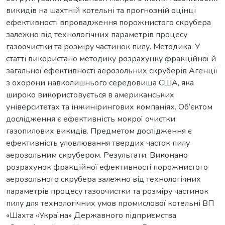
викидів на шахтній котельні та прогнозній оцінці
ефективності впровадження порожнистого скрубера
залежно від технологічних параметрів процесу
газоочистки та розміру частинок пилу. Методика. У
статті використано методику розрахунку фракційної й
загальної ефективності аерозольних скруберів Агенції
з охорони навколишнього середовища США, яка
широко використовується в американських
університетах та інжинірингових компаніях. Об’єктом
дослідження є ефективність мокрої очистки
газопилових викидів. Предметом дослідження є
ефективність уловлювання твердих часток пилу
аерозольним скрубером. Результати. Виконано
розрахунок фракційної ефективності порожнистого
аерозольного скрубера залежно від технологічних
параметрів процесу газоочистки та розміру частинок
пилу для технологічних умов промислової котельні ВП
«Шахта «Україна» Державного підприємства