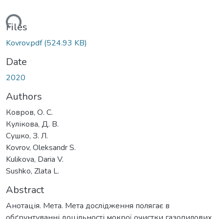
ding...
Files
Kovrov.pdf
(524.93 KB)
Date
2020
Authors
Ковров, О. С.
Кулікова, Д. В.
Сушко, З. Л.
Kovrov, Oleksandr S.
Kulikova, Daria V.
Sushko, Zlata L.
Abstract
Анотація. Мета. Мета дослідження полягає в
обґрунтуванні доцільності мокрої очистки газопилових