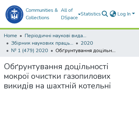
Communities &
All of
Statistics
Log In
Collections
DSpace
Home
Періодичні наукові видання
Збірник наукових праць НУК
2020
№ 1 (479) 2020
Обґрунтування доцільності мокрої очистки газопилових викидів на шахтній котельні
Обґрунтування доцільності
мокрої очистки газопилових
викидів на шахтній котельні