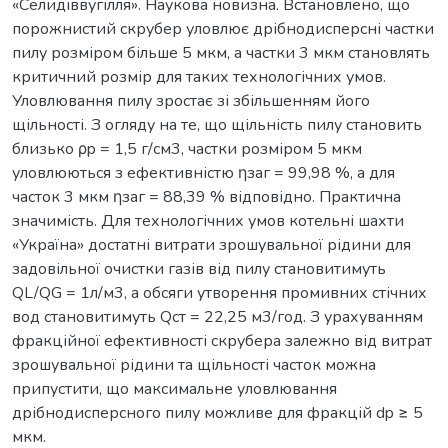
«Селидіввугілля». Наукова новизна. Встановлено, що
порожнистий скрубер уловлює дрібнодисперсні частки
пилу розміром більше 5 мкм, а частки 3 мкм становлять
критичний розмір для таких технологічних умов.
Уловлювання пилу зростає зі збільшенням його
щільності. З огляду на те, що щільність пилу становить
близько ρp = 1,5 г/см3, частки розміром 5 мкм
уловлюються з ефективністю ηзаг = 99,98 %, а для
часток 3 мкм ηзаг = 88,39 % відповідно. Практична
значимість. Для технологічних умов котельні шахти
«Україна» достатні витрати зрошувальної рідини для
задовільної очистки газів від пилу становитимуть
QL/QG = 1л/м3, а обсяги утворення промивних стічних
вод становитимуть Qст = 22,25 м3/год. З урахуванням
фракційної ефективності скрубера залежно від витрат
зрошувальної рідини та щільності часток можна
припустити, що максимальне уловлювання
дрібнодисперсного пилу можливе для фракцій dp ≥ 5
мкм.