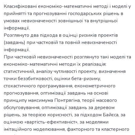
Класифіковані економіко-математичні методі і моделі у
прийнятті та прогнозуванні господарських рішень в
умовах невизначеності зовнішньої та внутрішньої
інформації.
Розглянуто два підхода в оцінці ризиків проектів
(завдань) при частковій та повній невизначеності
інформації.
При частковій невизначеності розглянуто такі моделі та
економіко-математичні методи їх реалізація:
статистичний, аналізу чутливості проекту, визначення
точки беззбитковості, оцінки бета-ризику,
стохастичного програмування, економетричного
прогнозування, оптимізації завдань на основі
принципу максимума Понтрягіна, теорії масового
обслуговування, оптимізації завдань за деревом
рішень, за теорією корисності, за підходом Байєса, за
оцінкою «вартість-ефективніст», за моделями
імітаційного моделювання, факторного та кластерного