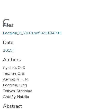
Loading...
Files
Looginin_O_2019.pdf
(450.94 KB)
Date
2019
Authors
Лугінін, О. Є.
Терлич, С. В.
Антофій, Н. М.
Looginin, Oleg
Terlych, Stanislav
Antofiy, Natalia
Abstract