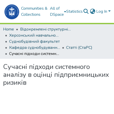
Communities &
All of
Statistics
Log In
Collections
DSpace
Home
Відокремлені структурні підрозділи НУК ім. адм. Макарова
Херсонський навчально-науковий інститут НУК ім. адм. Макарова (ХННІ НУК)
Суднобудівний факультет
Кафедра суднобудування та ремонту суден (СтаРС)
Статті (СтаРС)
Сучасні підходи системного аналізу в оцінці підприємницьких ризиків
Сучасні підходи системного
аналізу в оцінці підприємницьких
ризиків