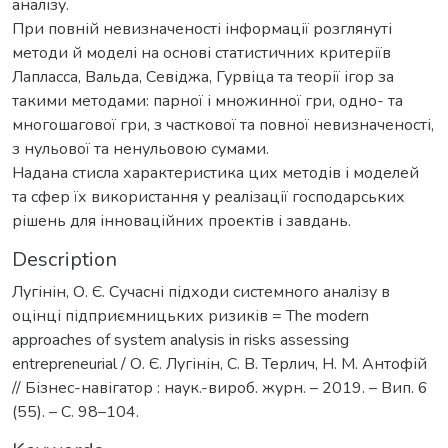
аналізу.
При повній невизначеності інформації розглянуті
методи й моделі на основі статистичних критеріїв
Лапласса, Вальда, Севіджа, Гурвіца та теорії ігор за
такими методами: парної і множинної гри, одно- та
многошагової гри, з часткової та повної невизначеності,
з нульової та ненульовою сумами.
Надана стисла характеристика цих методів і моделей
та сфер їх використання у реалізації господарських
рішень для інноваційних проектів і завдань.
Description
Лугінін, О. Є. Сучасні підходи системного аналізу в
оцінці підприємницьких ризиків = The modern
approaches of system analysis in risks assessing
entrepreneurial / О. Є. Лугінін, С. В. Терлич, Н. М. Антофій
// Бізнес-навігатор : наук.-вироб. журн. – 2019. – Вип. 6
(55). – С. 98–104.