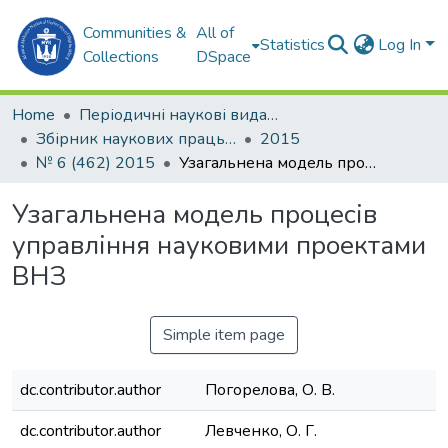
Communities &
All of
Statistics
Log In
Collections
DSpace
Home
Періодичні наукові видання
Збірник наукових праць НУК
2015
№ 6 (462) 2015
Узагальнена модель процесів управління науковими проектами ВНЗ
Узагальнена модель процесів
управління науковими проектами
ВНЗ
Simple item page
dc.contributor.author
Погорелова, О. В.
dc.contributor.author
Левченко, О. Г.