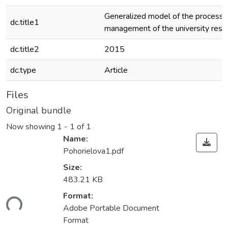
Generalized model of the processe
dc.title1
management of the university rese
dc.title2
2015
dc.type
Article
Files
Original bundle
Now showing
1 - 1 of 1
Name:
Pohorielova1.pdf
Size:
483.21 KB
Format:
ding...
Adobe Portable Document
Format