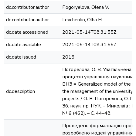
dc.contributor.author
Pogoryelova, Olena V.
dc.contributor.author
Levchenko, Olha Н.
dc.date.accessioned
2021-05-14T08:31:55Z
dc.date.available
2021-05-14T08:31:55Z
dc.date.issued
2015
Погорелова, О. В. Узагальнена 
процесів управління науковим
ВНЗ = Generalized model of the p
dc.description
the management of the university 
projects / О. В. Погорелова, О. Г.
Зб. наук. пр. НУК. – Миколаїв : Н
№ 6 (462). – C. 44–48.
Проведено формалiзацiю проце
розроблено моделi управлiння