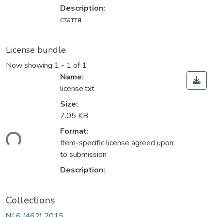
Description:
стаття
License bundle
Now showing
1 - 1 of 1
Name:
license.txt
Size:
7.05 KB
Format:
ding...
Item-specific license agreed upon
to submission
Description:
Collections
№ 6 (462) 2015