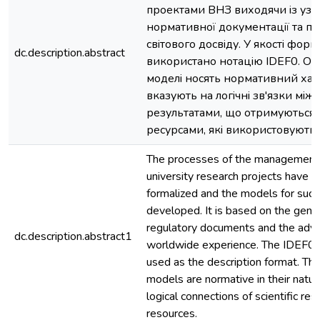
проектами ВНЗ виходячи iз уза
нормативної документацiї та п
свiтового досвiду. У якостi форм
dc.description.abstract
використано нотацiю IDEF0. От
моделi носять нормативний хар
вказують на логiчнi зв'язки мi
результатами, що отримуються 
ресурсами, якi використовуютьс
The processes of the management 
university research projects have 
formalized and the models for suc
developed. It is based on the gener
regulatory documents and the adv
dc.description.abstract1
worldwide experience. The IDEF0 n
used as the description format. Th
models are normative in their natur
logical connections of scientific re
resources.