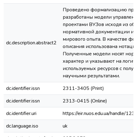
Проведено формализацию про
разработаны модели управлен
проектами ВУЗов исходя из о
нормативной документации и 
мирового опыта. В качестве фо
dc.description.abstract2
описания использована нотация
Полученные модели носят нор
характер и указывают на логич
используемых ресурсов с полу
научными результатами.
dc.identifier.issn
2311-3405 (Print)
dc.identifier.issn
2313-0415 (Online)
dc.identifier.uri
https://eir.nuos.edu.ua/handle/1
dc.language.iso
uk