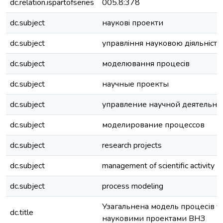
dc.relation.ispartofseries
005.8:378
dc.subject
науковi проекти
dc.subject
управлiння науковою дiяльнiст
dc.subject
моделювання процесiв
dc.subject
научные проекты
dc.subject
управление научной деятельно
dc.subject
моделирование процессов
dc.subject
research projects
dc.subject
management of scientific activity
dc.subject
process modeling
Узагальнена модель процесів у
dc.title
науковими проектами ВНЗ