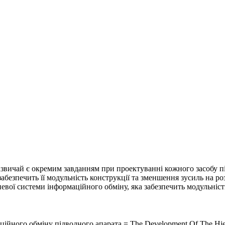
звичай є окремим завданням при проектуванні кожного засобу пі
безпечить її модульність конструкції та зменшення зусиль на роз
вої системи інформаційного обміну, яка забезпечить модульніст
ційного обміну підводного апарата = The Development Of The Hiera