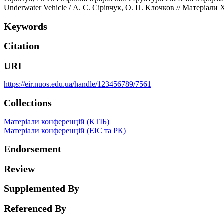
Underwater Vehicle / А. С. Сірівчук, О. П. Клочков // Матеріали 
Keywords
Citation
URI
https://eir.nuos.edu.ua/handle/123456789/7561
Collections
Матеріали конференцій (КТІБ)
Матеріали конференцій (ЕІС та РК)
Endorsement
Review
Supplemented By
Referenced By