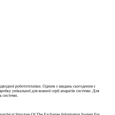
дводної робототехніки. Одним з завдань сьогодення є
робку унікальної для кожної серії апаратів системи. Для
ь системи.
rchical Structure Of The Exchange Information System For