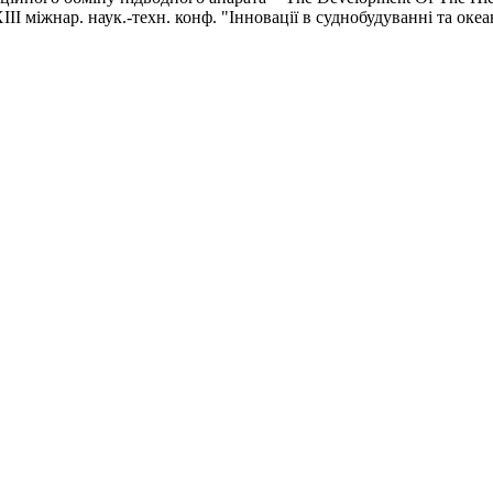
ХIII міжнар. наук.-техн. конф. "Інновації в суднобудуванні та океа