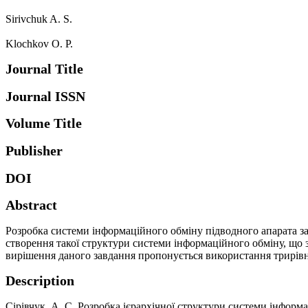
Sirivchuk A. S.
Klochkov O. P.
Journal Title
Journal ISSN
Volume Title
Publisher
DOI
Abstract
Розробка системи інформаційного обміну підводного апарата за
створення такої структури системи інформаційного обміну, що за
вирішення даного завдання пропонується використання трирівне
Description
Сірівчук, А. С. Розробка ієрархічної структури системи інформа