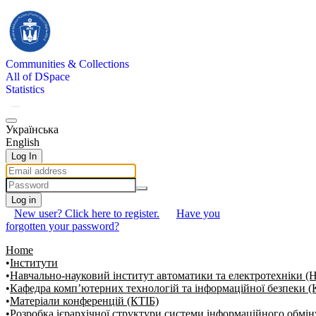
Communities & Collections
All of DSpace
Statistics
Українська
English
Log In
Log in
New user? Click here to register.
Have you
forgotten your password?
Home
Інститути
Навчально-науковий інститут автоматики та електротехніки 
Кафедра комп’ютерних технологій та інформаційної безпеки (
Матеріали конференцій (КТІБ)
Розробка ієрархічної структури системи інформаційного обмін