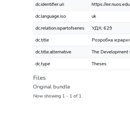
dc.identifier.uri
https://eir.nuos.
dc.language.iso
uk
dc.relation.ispartofseries
УДК; 629
dc.title
Розробка ієрархі
dc.title.alternative
The Development O
dc.type
Theses
Files
Original bundle
Now showing
1 - 1 of 1