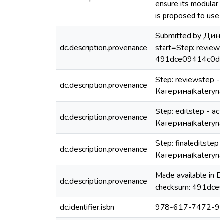
ensure its modular 
is proposed to use
Submitted by Дин
dc.description.provenance
start=Step: reviews
491dce09414c0d
Step: reviewstep -
dc.description.provenance
Катерина(kateryn
Step: editstep - a
dc.description.provenance
Катерина(kateryn
Step: finaleditste
dc.description.provenance
Катерина(kateryn
Made available in
dc.description.provenance
checksum: 491dce
dc.identifier.isbn
978-617-7472-9