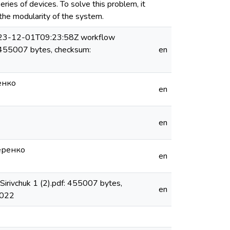
ies of devices. To solve this problem, it
the modularity of the system.
023-12-01T09:23:58Z workflow
f: 455007 bytes, checksum:
en
ренко
en
en
ндеренко
en
irivchuk 1 (2).pdf: 455007 bytes,
en
2022