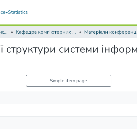
ace
Statistics
Навчально-науковий інститут автоматики та електротехніки (ННІАЕ)
Кафедра комп’ютерних технологій та інформаційної безпеки (КТІБ)
ї структури системи інфор
Simple item page