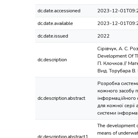
dc.date.accessioned
2023-12-01T09:
dc.date.available
2023-12-01T09:
dc.date.issued
2022
Сірівчук, А. С. 
Development Of The
dc.description
П. Клочков // Мат
Вид. Торубара В. В
Розробка систем
кожного засобу п
dc.description.abstract
інформаційного о
для кожної серії
системи інформац
The development of
means of underwater
dc.description.abstract1