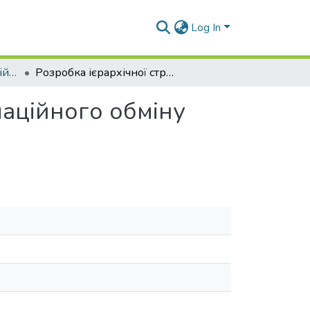
Log In
Матеріали конференцій (КТІБ)
Розробка ієрархічної структури системи інформаційного обміну підводного апарата
маційного обміну