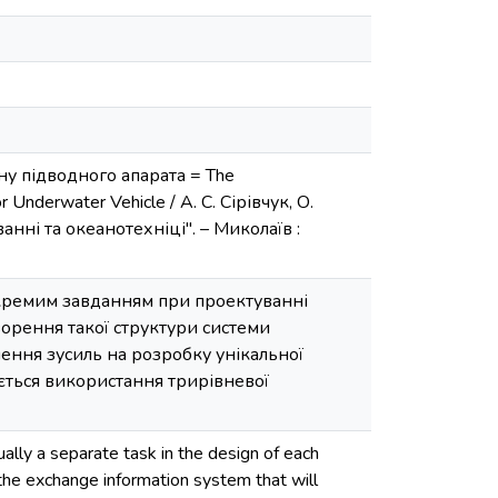
ну підводного апарата = The
 Underwater Vehicle / А. С. Сірівчук, О.
ванні та океанотехніці". – Миколаїв :
окремим завданням при проектуванні
ворення такої структури системи
шення зусиль на розробку унікальної
ується використання трирівневої
lly a separate task in the design of each
 the exchange information system that will