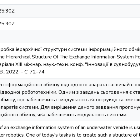
25:30Z
25:30Z
Розробка ієрархічної структури системи інформаційного обмі
 Hierarchical Structure Of The Exchange Information System For
еріали ХIII міжнар. наук.-техн. конф. "Інновації в суднобуду
., 2022. – С. 72–74.
и інформаційного обміну підводного апарата зазвичай є 
ідводної робототехніки. Одним з завдань сьогодення є ст
бміну, що забезпечить її модульність конструкції та змен
 апаратів системи. Для вирішення даного завдання пропон
ійного обміну, яка забезпечить модульність системи.
 an exchange information system of an underwater vehicle is usua
 robotics. One of today's tasks is to create such a structure of