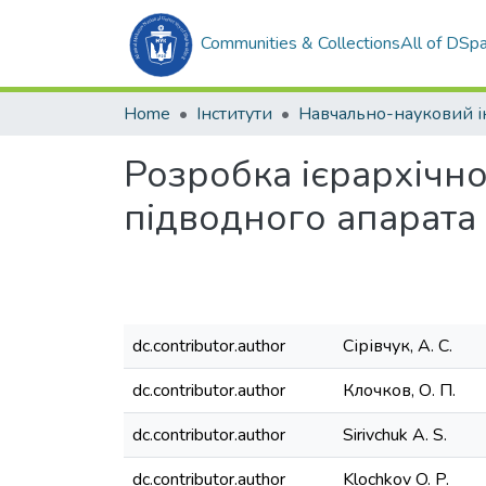
Communities & Collections
All of DSp
Home
Інститути
Розробка ієрархічно
підводного апарата
dc.contributor.author
Сірівчук, А. С.
dc.contributor.author
Клочков, О. П.
dc.contributor.author
Sirivchuk A. S.
dc.contributor.author
Klochkov O. P.