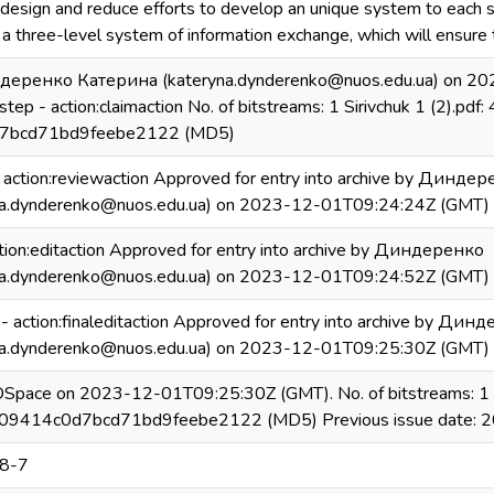
design and reduce efforts to develop an unique system to each ser
 a three-level system of information exchange, which will ensure 
деренко Катерина (kateryna.dynderenko@nuos.edu.ua) on 2
tep - action:claimaction No. of bitstreams: 1 Sirivchuk 1 (2).pd
7bcd71bd9feebe2122 (MD5)
 action:reviewaction Approved for entry into archive by Динде
a.dynderenko@nuos.edu.ua) on 2023-12-01T09:24:24Z (GMT)
ction:editaction Approved for entry into archive by Диндеренко
a.dynderenko@nuos.edu.ua) on 2023-12-01T09:24:52Z (GMT)
p - action:finaleditaction Approved for entry into archive by Ди
a.dynderenko@nuos.edu.ua) on 2023-12-01T09:25:30Z (GMT)
 DSpace on 2023-12-01T09:25:30Z (GMT). No. of bitstreams: 1 S
09414c0d7bcd71bd9feebe2122 (MD5) Previous issue date: 
8-7