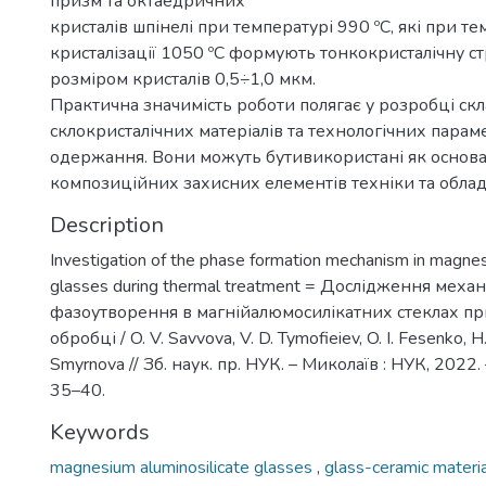
призм та октаедричних
кристалів шпінелі при температурі 990 ºC, які при те
кристалізації 1050 ºC формують тонкокристалічну ст
розміром кристалів 0,5÷1,0 мкм.
Практична значимість роботи полягає у розробці ск
склокристалічних матеріалів та технологічних параме
одержання. Вони можуть бутивикористані як основа
композиційних захисних елементів техніки та обла
Description
Investigation of the phase formation mechanism in magnes
glasses during thermal treatment = Дослідження меха
фазоутворення в магнійалюмосилікатних стеклах пр
обробці / O. V. Savvova, V. D. Tymofieiev, O. I. Fesenko, H.
Smyrnova // Зб. наук. пр. НУК. – Миколаїв : НУК, 2022. 
35–40.
Keywords
magnesium aluminosilicate glasses
,
glass-ceramic materi