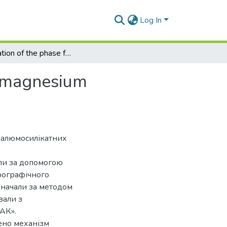
Log In
Investigation of the phase formation mechanism in magnesium alumosilicate glasses during thermal treatment
n magnesium
йалюмосилікатних
али за допомогою
рографічного
изначали за методом
вали з
АК».
ено механізм