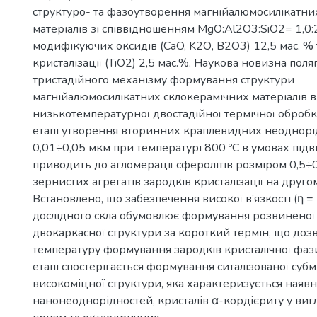
структуро- та фазоутворення магнійалюмосилікатни
матеріалів зі співвідношенням MgO:Al2O3:SiO2= 1,0:2
модифікуючих оксидів (CaO, K2О, B2O3) 12,5 мас. % 
кристалізації (TiO2) 2,5 мас.%. Наукова новизна поля
тристадійного механізму формування структури
магнійалюмосилікатних склокерамічних матеріалів в
низькотемпературної двостадійної термічної оброб
етапі утворення вторинних краплевидних неоднорі
0,01÷0,05 мкм при температурі 800 ºC в умовах підв
приводить до агломерації сферолітів розміром 0,5÷0
зернистих агрегатів зародків кристалізації на другом
Встановлено, що забезпечення високої в’язкості (η = 
дослідного скла обумовлює формування розвиненої
двокаркасної структури за короткий термін, що доз
температуру формування зародків кристалічної фаз
етапі спостерігається формування ситалізованої суб
високоміцної структури, яка характеризується наявн
нанонеоднорідностей, кристалів α-кордієриту у виг