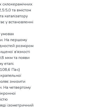
х склокерамічних
,5:5,0 та вмістом
та каталізатору
гає у встановленні
 умовах
ки. На першому
дностей розміром
ищеної в’язкості
,8 мкм та появи
у етапі.
108,6 Па·с)
 крапельної
воляє знизити
и. На четвертому
мікронної
істю
ляді ізометричний