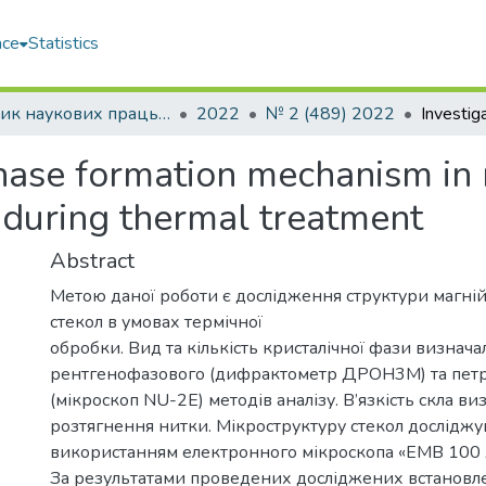
ace
Statistics
Збірник наукових праць НУК
2022
№ 2 (489) 2022
 phase formation mechanism i
 during thermal treatment
Abstract
Метою даної роботи є дослідження структури магні
стекол в умовах термічної
обробки. Вид та кількість кристалічної фази визнач
рентгенофазового (дифрактометр ДРОН3М) та пет
(мікроскоп NU-2E) методів аналізу. В’язкість скла в
розтягнення нитки. Мікроструктуру стекол досліджу
використанням електронного мікроскопа «ЕМВ 100 
За результатами проведених досліджених встановл