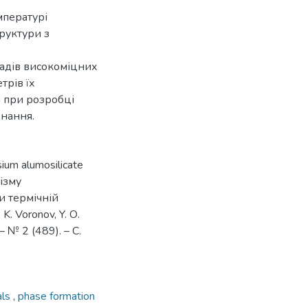
мпературі
руктури з
ладів високоміцних
трів їх
 при розробці
днання.
ium alumosilicate
нізму
и термічній
 K. Voronov, Y. О.
– № 2 (489). – С.
als
,
phase formation