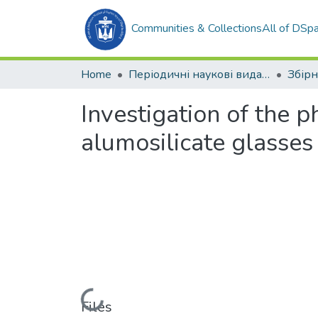
Communities & Collections
All of DSp
Home
Періодичні наукові видання
Investigation of the
alumosilicate glasses
Loading...
Files