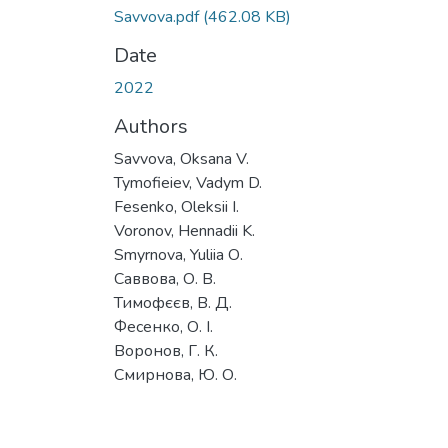
Savvova.pdf
(462.08 KB)
Date
2022
Authors
Savvova, Oksana V.
Tymofieiev, Vadym D.
Fesenko, Oleksii I.
Voronov, Hennadii K.
Smyrnova, Yuliia О.
Саввова, О. В.
Тимофєєв, В. Д.
Фесенко, О. І.
Воронов, Г. К.
Смирнова, Ю. О.