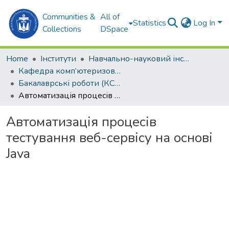
Communities &
All of
Statistics
Log In
Collections
DSpace
Home
Інститути
Навчально-науковий інститут автоматики та електротехніки (ННІАЕ)
Кафедра комп’ютеризованих систем управління (КСУ)
Бакалаврські роботи (КСУ)
Автоматизація процесів тестування веб-сервісу на основі Java
Автоматизація процесів
тестування веб-сервісу на основі
Java