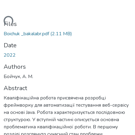
ading...
Files
Boichuk _bakalabr.pdf
(2.11 MB)
Date
2022
Authors
Бойчук, А. М.
Abstract
Кваліфікаційна робота присвячена розробці
фреймворку для автоматизації тестування веб-сервісу
на основі Java. Робота характеризується послідовною
структурою. У вступній частині описується основна
проблематика кваліфікаційної роботи. В першому
розділі розглянуто cучасний стан проблеми