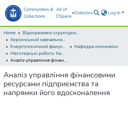
Communities &
All of
Statistics
Log In
Collections
DSpace
Home
Відокремлені структурні підрозділи НУК ім. адм. Макарова
Херсонський навчально-науковий інститут НУК ім. адм. Макарова (ХННІ НУК)
Енерготехнічний факультет
Кафедра економіки
Магістерські роботи. Кафедра економіки
Аналіз управління фінансовими ресурсами підприємства та напрямки його вдосконалення
Аналіз управління фінансовими
ресурсами підприємства та
напрямки його вдосконалення