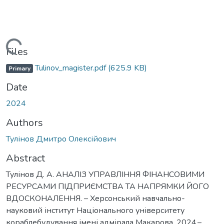
Loading...
Files
Tulinov_magister.pdf
(625.9 KB)
Primary
Date
2024
Authors
Тулінов Дмитро Олексійович
Abstract
Тулінов Д. А. АНАЛІЗ УПРАВЛІННЯ ФІНАНСОВИМИ
РЕСУРСАМИ ПІДПРИЄМСТВА ТА НАПРЯМКИ ЙОГО
ВДОСКОНАЛЕННЯ. – Херсонський навчально-
науковий інститут Національного університету
кораблебудування імені адмірала Макарова, 2024.–