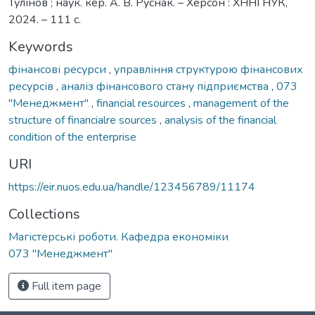
Тулінов ; наук. кер. А. В. Руснак. – Херсон : ХННІ НУК,
2024. – 111 с.
Keywords
фінансові ресурси
,
управління структурою фінансових
ресурсів
,
аналіз фінансового стану підприємства
,
073
"Менеджмент"
,
financial resources
,
management of the
structure of financialre sources
,
analysis of the financial
condition of the enterprise
URI
https://eir.nuos.edu.ua/handle/123456789/11174
Collections
Магістерські роботи. Кафедра економіки
073 "Менеджмент"
Full item page