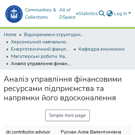
Communities &
All of
Statistics
Log In
Collections
DSpace
Home
Відокремлені структурні підрозділи НУК ім. адм. Макарова
Херсонський навчально-науковий інститут НУК ім. адм. Макарова (ХННІ НУК)
Енерготехнічний факультет
Кафедра економіки
Магістерські роботи. Кафедра економіки
Аналіз управління фінансовими ресурсами підприємства та напрямки його вдосконалення
Аналіз управління фінансовими
ресурсами підприємства та
напрямки його вдосконалення
Simple item page
dc.contributor.advisor
Руснак Алла Валентинівна