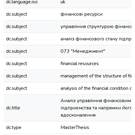
dc.language.iso
uk
dc.subject
фінансові ресурси
dc.subject
управління структурою фінансов
dc.subject
аналіз фінансового стану підпр
dc.subject
073 "Менеджмент"
dc.subject
financial resources
dc.subject
management of the structure of fina
dc.subject
analysis of the financial condition o
Аналіз управління фінансовими
dc.title
підприємства та напрямки його
вдосконалення
dc.type
MasterThesis