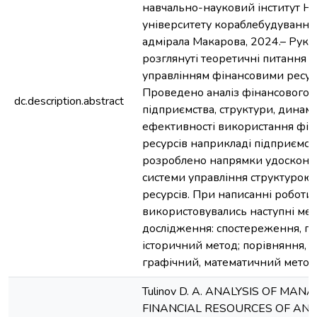
навчально-науковий інститут Н
університету кораблебудування 
адмірала Макарова, 2024.– Рукоп
розглянуті теоретичні питання по
управлінням фінансовими ресур
Проведено аналіз фінансового 
dc.description.abstract
підприємства, структури, динамі
ефективності використання фі
ресурсів наприкладі підприємст
розроблено напрямки удоскона
системи управління структурою
ресурсів. При написанні роботи
використовувались наступні ме
дослідження: спостереження, по
історичний метод; порівняння, ви
графічний, математичний методи
Tulinov D. A. ANALYSIS OF MA
FINANCIAL RESOURCES OF AN 