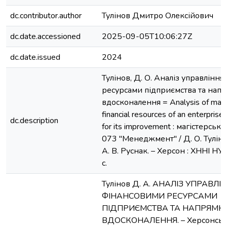
dc.contributor.author
Тулінов Дмитро Олексійович
dc.date.accessioned
2025-09-05T10:06:27Z
dc.date.issued
2024
Тулінов, Д. О. Аналіз управлінн
ресурсами підприємства та нап
вдосконалення = Analysis of man
financial resources of an enterprise 
dc.description
for its improvement : магістерська
073 "Менеджмент" / Д. О. Тулінов
А. В. Руснак. – Херсон : ХННІ НУ
с.
Тулінов Д. А. АНАЛІЗ УПРАВЛІ
ФІНАНСОВИМИ РЕСУРСАМИ
ПІДПРИЄМСТВА ТА НАПРЯМК
ВДОСКОНАЛЕННЯ. – Херсонсь