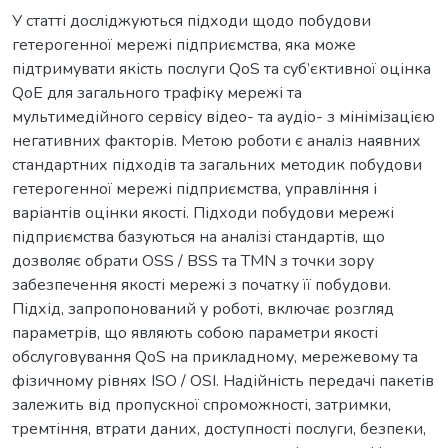
У статті досліджуються підходи щодо побудови
гетерогенної мережі підприємства, яка може
підтримувати якість послуги QoS та суб’єктивної оцінка
QoE для загального трафіку мережі та
мультимедійного сервісу відео- та аудіо- з мінімізацією
негативних факторів. Метою роботи є аналіз наявних
стандартних підходів та загальних методик побудови
гетерогенної мережі підприємства, управління і
варіантів оцінки якості. Підходи побудови мережі
підприємства базуються на аналізі стандартів, що
дозволяє обрати OSS / BSS та TMN з точки зору
забезпечення якості мережі з початку її побудови.
Підхід, запропонований у роботі, включає розгляд
параметрів, що являють собою параметри якості
обслуговування QoS на прикладному, мережевому та
фізичному рівнях ISO / OSI. Надійність передачі пакетів
залежить від пропускної спроможності, затримки,
тремтіння, втрати даних, доступності послуги, безпеки,