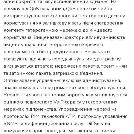
зони покриття та часу встановлення з’єднання. На
відміну від QoS показника, QoE не технічний та
вимірює ступінь позитивного чи негативного досвіду
користування як залишкову якість після спотворення
контенту гетерогенною мережею до кінцевого
користувача. Вищеназвані фактори впливу змінюють
акцент управління гетерогенною мережею
підприємства в бік продуктивності. Результати
показують, що якість передачі мультимедіа трафіку
визначається втратою мережевих пакетів, тремтінням
та затримкою пакета, затримкою з’єднання.
Оптимізоване управління включає адміністрування,
аналіз помилок та підтримання якості обслуговування.
Уточнення якості кінцевим користувачем виконується
оцінкою поширеного VoIP сервісу у гетерогенних
мережах підприємства. Упровадження мережі на
протоколах PIM, технології АТМ, протоколу управління
SNMP та диференційованих послуг DiffServ на
комутуючих пристроях для зменшення затримки –