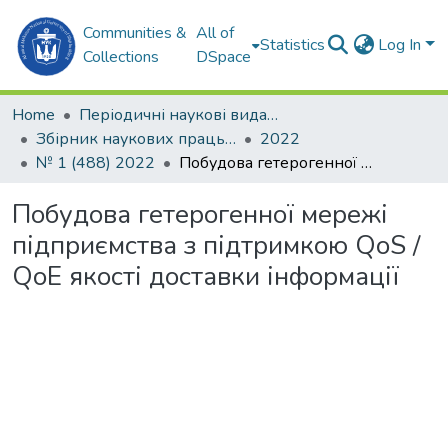
Communities &
All of
Statistics
Log In
Collections
DSpace
Home
Періодичні наукові видання
Збірник наукових праць НУК
2022
№ 1 (488) 2022
Побудова гетерогенної мережі підприємства з підтримкою QoS / QoE якості доставки інформації
Побудова гетерогенної мережі
підприємства з підтримкою QoS /
QoE якості доставки інформації