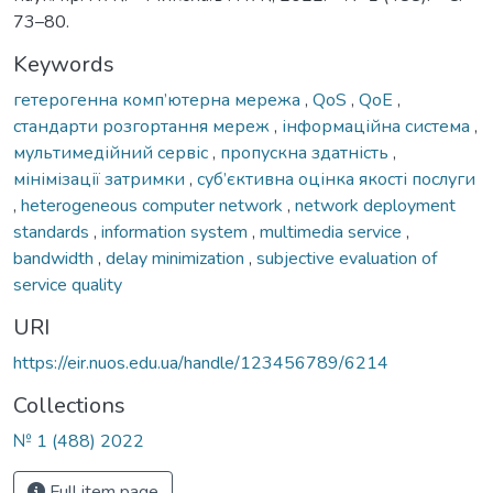
73–80.
Keywords
гетерогенна комп’ютерна мережа
,
QoS
,
QoE
,
стандарти розгортання мереж
,
інформаційна система
,
мультимедійний сервіс
,
пропускна здатність
,
мінімізації затримки
,
суб’єктивна оцінка якості послуги
,
heterogeneous computer network
,
network deployment
standards
,
information system
,
multimedia service
,
bandwidth
,
delay minimization
,
subjective evaluation of
service quality
URI
https://eir.nuos.edu.ua/handle/123456789/6214
Collections
№ 1 (488) 2022
Full item page