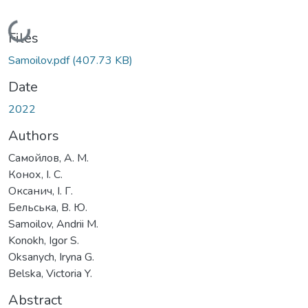
Loading...
Files
Samoilov.pdf
(407.73 KB)
Date
2022
Authors
Самойлов, А. М.
Конох, І. С.
Оксанич, І. Г.
Бельська, В. Ю.
Samoilov, Andrii М.
Konokh, Igor S.
Oksanych, Iryna G.
Belska, Victoria Y.
Abstract