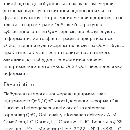
такий підхід до побудови та аналізу послуг мережі
дозволяє вирішувати питання оцінювання якості
функціонування гетерогенних мереж підприємств не
тільки за параметрами QoS, але й за рахунок
суб’єктивної оцінки QoE сервісів, що обслуговують
інформаційний трафік та трафік з пріорітизацією.
Отже, надання мультисервісних послуг за QoE набуває
практичної актуальності та практично значимого
завдання для побудови гетерогенної мережі
підприємства з підтримкою QoS / QoE якості доставки
інформації.
Description
Побудова гетерогенної мережі підприємства з
підтримкою QoS / QoE якості доставки інформації =
Building a heterogeneous network of an enterprise
supporting QoS / QoE quality information delivery / А. М.
Самойлов, І. С. Конох, І. Г. Оксанич, В. Ю. Бельська // Зб.
наук. пр. НУК. – Миколаїв : НУК, 2022. – № 1 (488). – С.