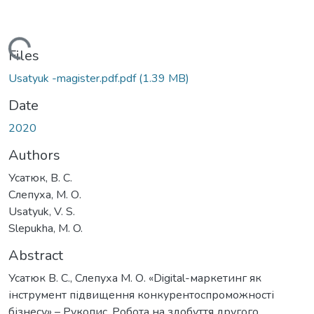
Loading...
Files
Usatyuk -magister.pdf.pdf
(1.39 MB)
Date
2020
Authors
Усатюк, В. С.
Слепуха, М. О.
Usatyuk, V. S.
Slepukha, M. O.
Abstract
Усатюк В. С., Слепуха М. О. «Digital-маркетинг як
інструмент підвищення конкурентоспроможності
бізнесу» – Рукопис. Робота на здобуття другого