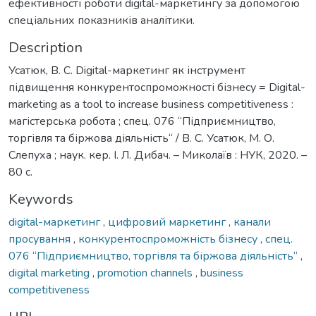
ефективності роботи digital-маркетингу за допомогою
спеціальних показників аналітики.
Description
Усатюк, В. С. Digital-маркетинг як інструмент
підвищення конкурентоспроможності бізнесу = Digital-
marketing as a tool to increase business competitiveness :
магістерська робота ; спец. 076 “Підприємництво,
торгівля та біржова діяльність“ / В. С. Усатюк, М. О.
Слепуха ; наук. кер. І. Л. Дибач. – Миколаїв : НУК, 2020. –
80 с.
Keywords
digital-маркетинг
,
цифровий маркетинг
,
канали
просування
,
конкурентоспроможність бізнесу
,
спец.
076 “Підприємництво, торгівля та біржова діяльність“
,
digital marketing
,
promotion channels
,
business
competitiveness