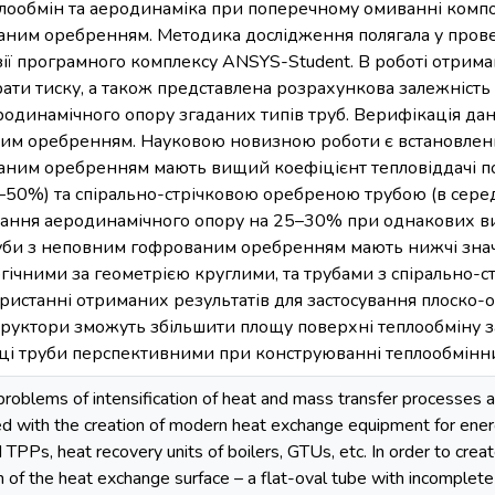
лообмін та аеродинаміка при поперечному омиванні компо
ним оребренням. Методика дослідження полягала у пров
зії програмного комплексу ANSYS-Student. В роботі отрим
трати тиску, а також представлена розрахункова залежніст
еродинамічного опору згаданих типів труб. Верифікація да
ним оребренням. Науковою новизною роботи є встановлення
ним оребренням мають вищий коефіцієнт тепловіддачі по
–50%) та спірально-стрічковою оребреною трубою (в сере
тання аеродинамічного опору на 25–30% при однакових ви
туби з неповним гофрованим оребренням мають нижчі знач
огічними за геометрією круглими, та трубами з спірально-
ристанні отриманих результатів для застосування плоско
руктори зможуть збільшити площу поверхні теплообміну з
ці труби перспективними при конструюванні теплообмінни
 problems of intensification of heat and mass transfer processes
ed with the creation of modern heat exchange equipment for energy 
PPs, heat recovery units of boilers, GTUs, etc. In order to creat
n of the heat exchange surface – a flat-oval tube with incomplete