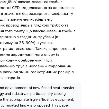
зиційної плоско-овальної труби з
еденні CFD-моделювання за допомогою
ані значення безрозмірного коефіцієнту
ь для визначення коефіцієнту
них проводилась з гладкою трубою та
 того факту, що плоско-овальні труби з
рівняно з гладкими трубами (в
дньому на 25–30%) в умовах
тратах теплоносія. Також запропоновані
ення аеродинамічного опору (в
стрічковим оребренням). При
-овальних труб з неповним гофрованим
а рахунок зміни геометричних розмірів
х апаратів.
 and development of new finned heat transfer
and industry, in particular, dry cooling
e the appropriate high-efficiency equipment,
 corrugated fins – is proposed. This paper