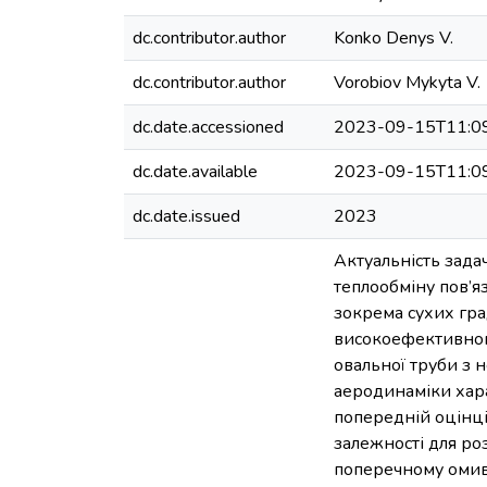
dc.contributor.author
Konko Denys V.
dc.contributor.author
Vorobiov Mykyta V.
dc.date.accessioned
2023-09-15T11:0
dc.date.available
2023-09-15T11:0
dc.date.issued
2023
Актуальність зада
теплообміну пов’я
зокрема сухих град
високоефективног
овальної труби з 
аеродинаміки хар
попередній оцінц
залежності для р
поперечному омив