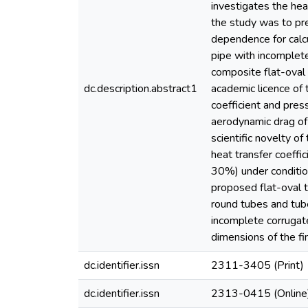
investigates the hea
the study was to pre
dependence for calcu
pipe with incomplete
composite flat-oval
dc.description.abstract1
academic licence of
coefficient and pres
aerodynamic drag of 
scientific novelty o
heat transfer coeff
30%) under conditio
proposed flat-oval 
round tubes and tubes
incomplete corrugate
dimensions of the fi
dc.identifier.issn
2311-3405 (Print)
dc.identifier.issn
2313-0415 (Online