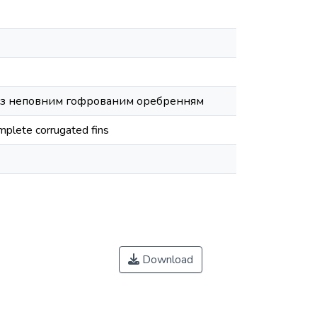
би з неповним гофрованим оребренням
mplete corrugated fins
Download