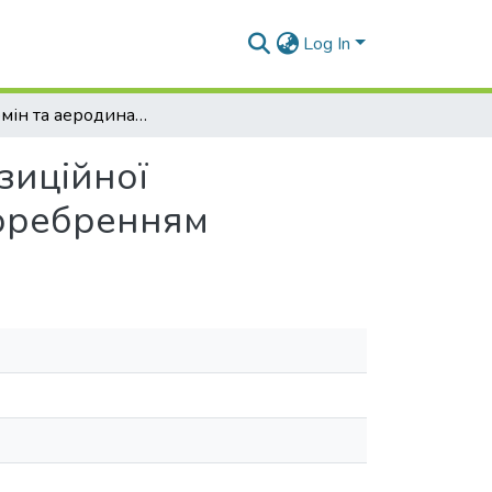
Log In
Теплообмін та аеродинаміка CFD-моделі композиційної плосковальної труби з неповним гофрованим оребренням
зиційної
 оребренням