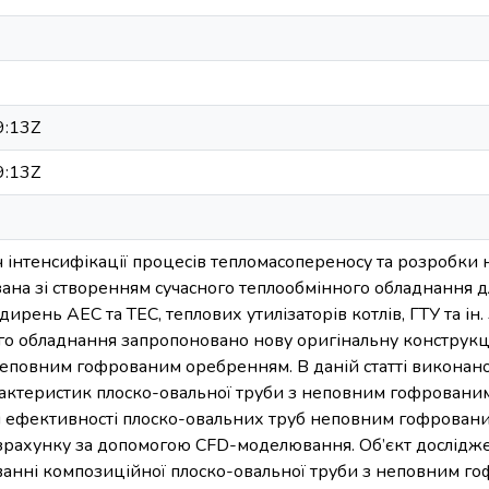
9:13Z
9:13Z
ч інтенсифікації процесів тепломасопереносу та розробк
зана зі створенням сучасного теплообмінного обладнання д
ирень АЕС та ТЕС, теплових утилізаторів котлів, ГТУ та ін
о обладнання запропоновано нову оригінальну конструкці
неповним гофрованим оребренням. В даній статті виконан
актеристик плоско-овальної труби з неповним гофрованим
і ефективності плоско-овальних труб неповним гофровани
озрахунку за допомогою CFD-моделювання. Об’єкт дослідж
анні композиційної плоско-овальної труби з неповним г