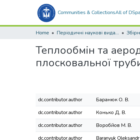
Communities & Collections
All of DSp
Home
Періодичні наукові видання
Теплообмін та аеро
плосковальної тру
dc.contributor.author
Баранюк О. В.
dc.contributor.author
Конько Д. В.
dc.contributor.author
Воробйов М. В.
dc.contributor.author
Baranyuk Oleksandr