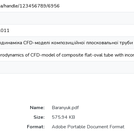
du.ua/handle/123456789/6956
.011
родинаміка CFD-моделі композиційної плосковальної тру
erodynamics of CFD-model of composite flat-oval tube with inco
Name:
Baranyuk.pdf
Size:
575.94 KB
Format:
Adobe Portable Document Format