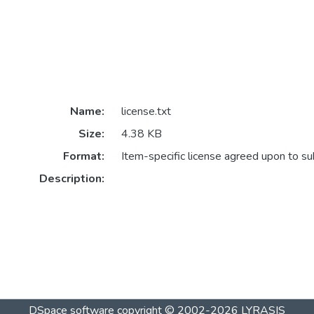
Name:
license.txt
Size:
4.38 KB
Format:
Item-specific license agreed upon to s
Description:
DSpace software
copyright © 2002-2026
LYRASIS