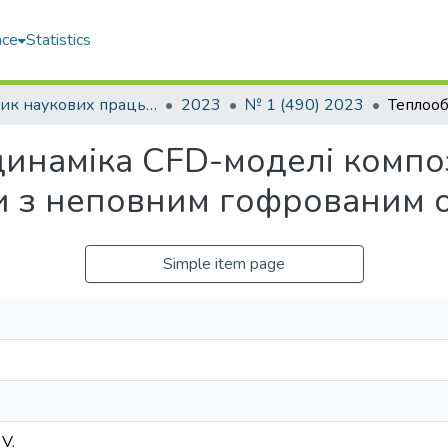
ace
Statistics
Збірник наукових праць НУК
2023
№ 1 (490) 2023
динаміка CFD-моделі компо
би з неповним гофрованим
Simple item page
 V.