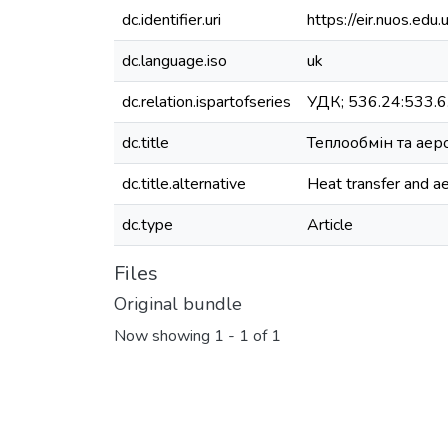
dc.identifier.uri
https://eir.nuos.e
dc.language.iso
uk
dc.relation.ispartofseries
УДК; 536.24:533.6
dc.title
Теплообмін та ае
dc.title.alternative
Heat transfer and a
dc.type
Article
Files
Original bundle
Now showing
1 - 1 of 1