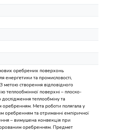
и нових оребрених поверхонь
ля енергетики та промисловості,
. З метою створення відповідного
ю теплообмінної поверхні – плоско-
о дослідження теплообміну та
 оребренням. Мета роботи полягала у
м оребренням та отриманні емпіричної
ення – вимушена конвекція при
офрованим оребренням. Предмет