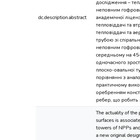
дослідження – теп
неповним гофрова
dc.description.abstract
академічної ліцен
тепловіддачі та в
тепловіддачі та а
трубою зі спіраль
неповним гофрова
середньому на 45
одночасного зрос
плоско-овальної 
порівнянні з анал
практичному вико
оребренням конст
ребер, що робить 
The actuality of the
surfaces is associat
towers of NPPs and T
a new original desig