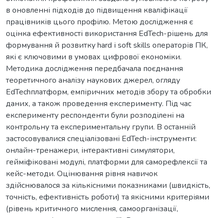
в оновленні підходів до підвищення кваліфікації
працівників цього профілю. Метою дослідження є
оцінка ефективності використання EdTech-рішень для
формування й розвитку hard і soft skills операторів ПК,
які є ключовими в умовах цифрової економіки.
Методика дослідження передбачала поєднання
теоретичного аналізу наукових джерел, огляду
EdTechплатформ, емпіричних методів збору та обробки
даних, а також проведення експерименту. Під час
експерименту респонденти були розподілені на
контрольну та експериментальну групи. В останній
застосовувалися спеціалізовані EdTech-інструменти:
онлайн-тренажери, інтерактивні симулятори,
гейміфіковані модулі, платформи для саморефлексії та
кейс-методи. Оцінювання рівня навичок
здійснювалося за кількісними показниками (швидкість,
точність, ефективність роботи) та якісними критеріями
(рівень критичного мислення, самоорганізації,