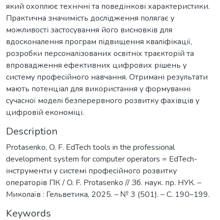
який охоплює технічні та поведінкові характеристики.
Практична значимість дослідження полягає у
можливості застосування його висновків для
вдосконалення програм підвищення кваліфікації,
розробки персоналізованих освітніх траєкторій та
впровадження ефективних цифрових рішень у
систему професійного навчання. Отримані результати
мають потенціал для використання у формуванні
сучасної моделі безперервного розвитку фахівців у
цифровій економіці.
Description
Protasenko, O. F. EdTech tools in the professional
development system for computer operators = EdTech-
інструменти у системі професійного розвитку
операторів ПК / O. F. Protasenko // Зб. наук. пр. НУК. –
Миколаїв : Гельветика, 2025. – № 3 (501). – С. 190–199.
Keywords