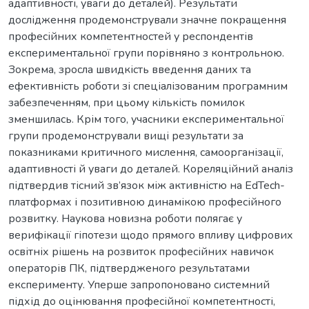
адаптивності, уваги до деталей). Результати
дослідження продемонстрували значне покращення
професійних компетентностей у респондентів
експериментальної групи порівняно з контрольною.
Зокрема, зросла швидкість введення даних та
ефективність роботи зі спеціалізованим програмним
забезпеченням, при цьому кількість помилок
зменшилась. Крім того, учасники експериментальної
групи продемонстрували вищі результати за
показниками критичного мислення, самоорганізації,
адаптивності й уваги до деталей. Кореляційний аналіз
підтвердив тісний зв’язок між активністю на EdTech-
платформах і позитивною динамікою професійного
розвитку. Наукова новизна роботи полягає у
верифікації гіпотези щодо прямого впливу цифрових
освітніх рішень на розвиток професійних навичок
операторів ПК, підтвердженого результатами
експерименту. Уперше запропоновано системний
підхід до оцінювання професійної компетентності,