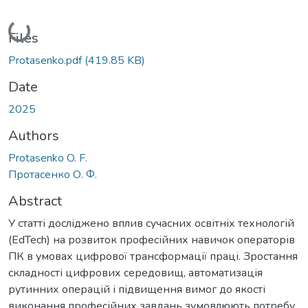
Loading...
Files
Protasenko.pdf
(419.85 KB)
Date
2025
Authors
Protasenko O. F.
Протасенко О. Ф.
Abstract
У статті досліджено вплив сучасних освітніх технологій
(EdTech) на розвиток професійних навичок операторів
ПК в умовах цифрової трансформації праці. Зростання
складності цифрових середовищ, автоматизація
рутинних операцій і підвищення вимог до якості
виконання професійних завдань зумовлюють потребу