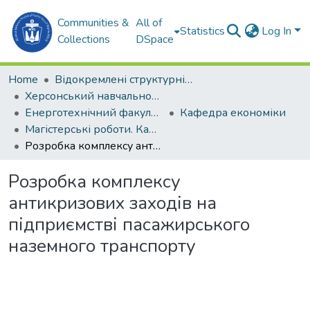
Communities &
All of
Statistics
Log In
Collections
DSpace
Home
Відокремлені структурні підрозділи НУК ім. адм. Макарова
Херсонський навчально-науковий інститут НУК ім. адм. Макарова (ХННІ НУК)
Енерготехнічний факультет
Кафедра економіки
Магістерські роботи. Кафедра економіки
Розробка комплексу антикризових заходів на підприємстві пасажирського наземного транспорту
Розробка комплексу
антикризових заходів на
підприємстві пасажирського
наземного транспорту