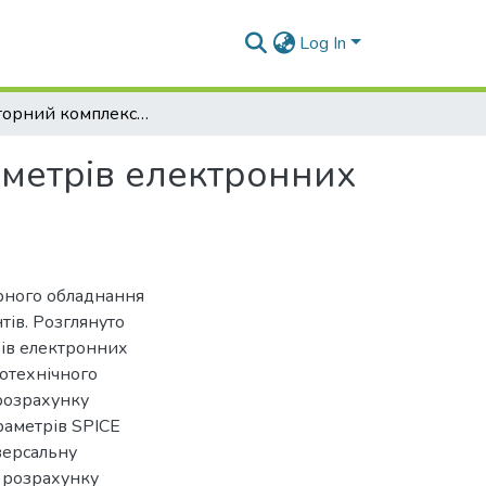
Log In
Лабораторний комплекс для дослідження параметрів електронних компонентів
метрів електронних
рного обладнання
ів. Розглянуто
рів електронних
отехнічного
розрахунку
раметрів SPICE
версальну
 розрахунку