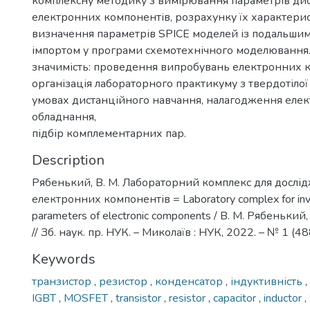
комплексну методику з вимірювання параметрів ди
електронних компонентів, розрахунку їх характерис
визначення параметрів SPICE моделей із подальшим
імпортом у програми схемотехнічного моделювання
значимість: проведення випробувань електронних к
організація лабораторного практикуму з твердотілої
умовах дистанційного навчання, налагодження еле
обладнання,
підбір комплементарних пар.
Description
Рябенький, В. М. Лабораторний комплекс для дослі
електронних компонентів = Laboratory complex for inve
parameters of electronic components / В. М. Рябенький
// Зб. наук. пр. НУК. – Миколаїв : НУК, 2022. – № 1 (488
Keywords
транзистор
,
резистор
,
конденсатор
,
індуктивність
,
IGBT
,
MOSFET
,
transistor
,
resistor
,
capacitor
,
inductor
,