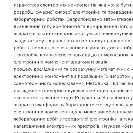
параметрів електроних компонентів, яка може бути 
розробці сучасної силової електроніки та проведенн
лабораторних роботах. Запропоновано автоматизов
визначення типу компонента та вимірювання його х
апаратній частині використано сучасні телекомунікаці
завдяки чому запропоновано методику проведення
робіт з твердотілої електроніки в умовах дистанцій
– розробка комплексного підходу до вимірювання п
електронних компонентів; автоматизація
процесу дослідження та розрахунку математичних 
електронних компонентів з подальшим їх імпортом 
схемотехнічного моделювання. Методика. Під час в
дослідження використовувались методи порівняльно
експериментальні методи. Результати. Розроблена 
апаратна платформа лабораторного стенду з дослід
електронних компонентів, яка може використовуват
лабораторних робіт з твердотілої електроніки, а так
налагодженні електронних пристроїв. Наукова нови