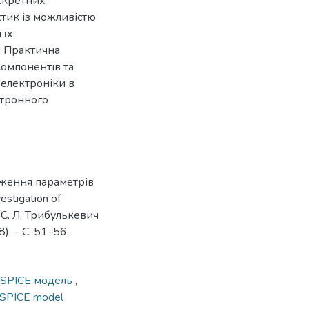
скретних
тик із можливістю
 їх
. Практична
омпонентів та
 електроніки в
ктронного
дження параметрів
stigation of
, С. Л. Трибулькевич
). – С. 51–56.
SPICE модель
,
SPICE model