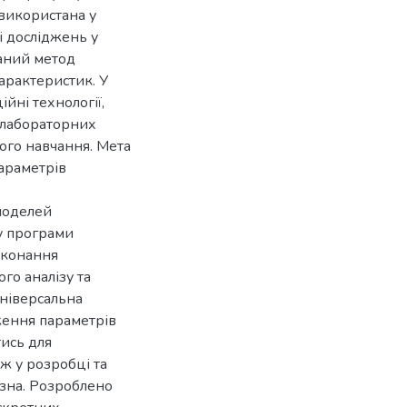
використана у
і досліджень у
аний метод
арактеристик. У
йні технології,
 лабораторних
ного навчання. Мета
араметрів
моделей
у програми
иконання
го аналізу та
універсальна
ження параметрів
ись для
ож у розробці та
зна. Розроблено