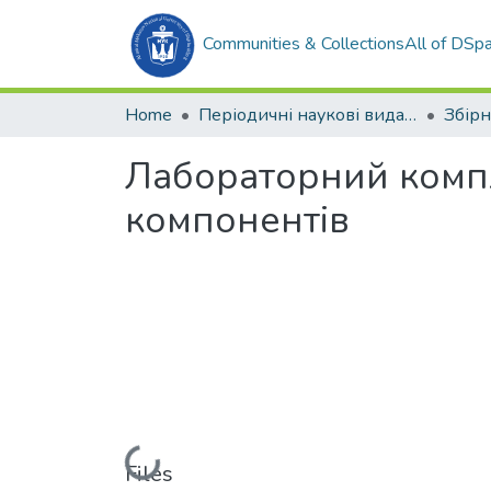
Communities & Collections
All of DSp
Home
Періодичні наукові видання
Лабораторний компл
компонентів
Loading...
Files