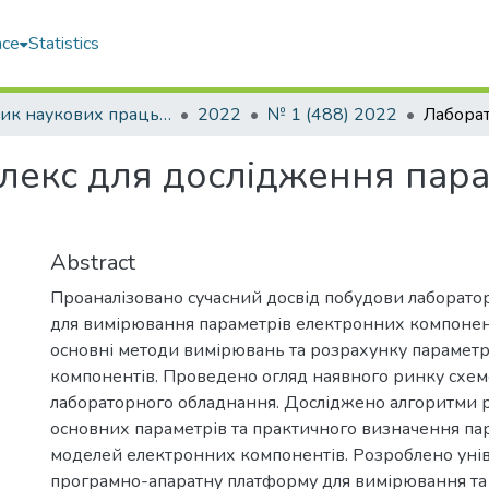
ace
Statistics
Збірник наукових праць НУК
2022
№ 1 (488) 2022
екс для дослідження пара
Abstract
Проаналізовано сучасний досвід побудови лаборато
для вимірювання параметрів електронних компонент
основні методи вимірювань та розрахунку парамет
компонентів. Проведено огляд наявного ринку схем
лабораторного обладнання. Досліджено алгоритми 
основних параметрів та практичного визначення па
моделей електронних компонентів. Розроблено уні
програмно-апаратну платформу для вимірювання та