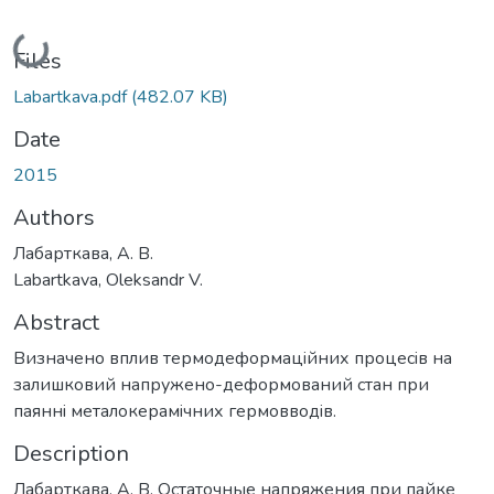
Loading...
Files
Labartkava.pdf
(482.07 KB)
Date
2015
Authors
Лабарткава, А. В.
Labartkava, Oleksandr V.
Abstract
Визначено вплив термодеформацiйних процесiв на
залишковий напружено-деформований стан при
паяннi металокерамiчних гермовводiв.
Description
Лабарткава, А. В. Остаточные напряжения при пайке