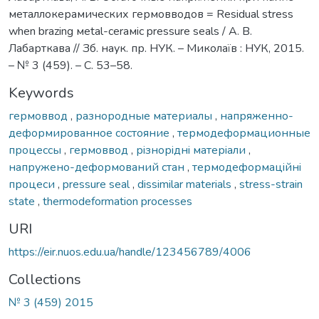
металлокерамических гермовводов = Residual stress
when brazing мetal-ceraмic pressure seals / А. В.
Лабарткава // Зб. наук. пр. НУК. – Миколаїв : НУК, 2015.
– № 3 (459). – С. 53–58.
Keywords
гермоввод
,
разнородные материалы
,
напряженно-
деформированное состояние
,
термодеформационные
процессы
,
гермоввод
,
рiзнорiднi матерiали
,
напружено-деформований стан
,
термодеформацiйнi
процеси
,
pressure seal
,
dissimilar materials
,
stress-strain
state
,
thermodeformation processes
URI
https://eir.nuos.edu.ua/handle/123456789/4006
Collections
№ 3 (459) 2015