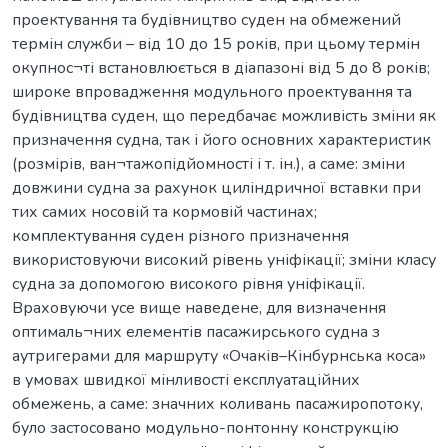
проектування та будівництво суден на обмежений
термін служби – від 10 до 15 років, при цьому термін
окупнос¬ті встановлюється в діапазоні від 5 до 8 років;
широке впровадження модульного проектування та
будівництва суден, що передбачає можливість зміни як
призначення судна, так і його основних характеристик
(розмірів, ван¬тажопідйомності і т. ін.), а саме: зміни
довжини судна за рахунок циліндричної вставки при
тих самих носовій та кормовій частинах;
комплектування суден різного призначення
використовуючи високий рівень уніфікації; зміни класу
судна за допомогою високого рівня уніфікації.
Враховуючи усе вище наведене, для визначення
оптималь¬них елементів пасажирського судна з
аутригерами для маршруту «Очаків–Кінбурнська коса»
в умовах швидкої мінливості експлуатаційних
обмежень, а саме: значних коливань пасажиропотоку,
було застосовано модульно-понтонну конструкцію