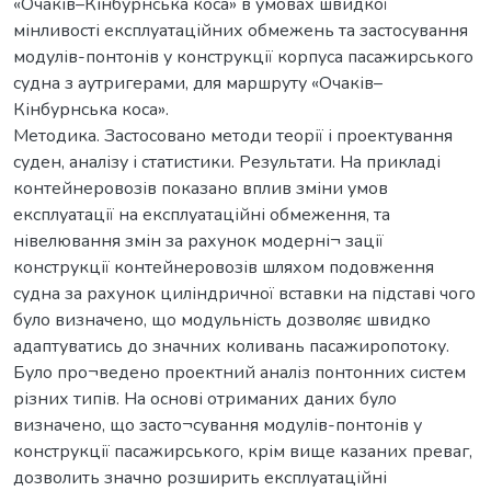
«Очаків–Кінбурнська коса» в умовах швидкої
мінливості експлуатаційних обмежень та застосування
модулів-понтонів у конструкції корпуса пасажирського
судна з аутригерами, для маршруту «Очаків–
Кінбурнська коса».
Методика. Застосовано методи теорії і проектування
суден, аналізу і статистики. Результати. На прикладі
контейнеровозів показано вплив зміни умов
експлуатації на експлуатаційні обмеження, та
нівелювання змін за рахунок модерні¬ зації
конструкції контейнеровозів шляхом подовження
судна за рахунок циліндричної вставки на підставі чого
було визначено, що модульність дозволяє швидко
адаптуватись до значних коливань пасажиропотоку.
Було про¬ведено проектний аналіз понтонних систем
різних типів. На основі отриманих даних було
визначено, що засто¬сування модулів-понтонів у
конструкції пасажирського, крім вище казаних преваг,
дозволить значно розширить експлуатаційні