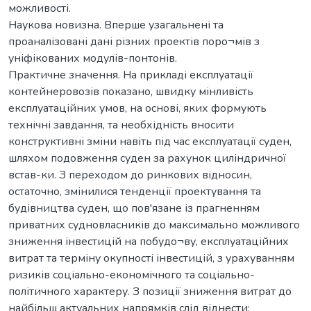
можливості.
Наукова новизна. Вперше узагальнені та
проаналізовані дані різних проектів поро¬мів з
уніфікованих модулів-понтонів.
Практичне значення. На прикладі експлуатації
контейнеровозів показано, швидку мінливість
експлуатаційних умов, на основі, яких формують
технічні завдання, та необхідність вносити
конструктивні зміни навіть під час експлуатації суден,
шляхом подовження суден за рахунок циліндричної
встав-ки. З переходом до ринкових відносин,
остаточно, змінилися тенденції проектування та
будівництва суден, що пов'язане із прагненням
приватних судновласників до максимально можливого
зниження інвестицій на побудо¬ву, експлуатаційних
витрат та терміну окупності інвестицій, з урахуванням
ризиків соціально-економічного та соціально-
політичного характеру. З позиції зниження витрат до
найбільш актуальних напрямків слід віднести: