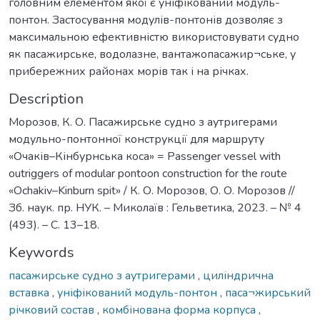
головним елементом якої є уніфікований модуль-
понтон. Застосування модулів-понтонів дозволяє з
максимальною ефективністю використовувати судно
як пасажирське, водолазне, вантажопасажир¬ське, у
прибережних районах морів так і на річках.
Description
Морозов, К. О. Пасажирське судно з аутригерами
модульно-понтонної конструкції для маршруту
«Очаків–Кінбурнська коса» = Passenger vessel with
outriggers of modular pontoon construction for the route
«Ochakiv–Kinburn spit» / К. О. Морозов, О. О. Морозов //
Зб. наук. пр. НУК. – Миколаїв : Гельветика, 2023. – № 4
(493). – С. 13–18.
Keywords
пасажирське судно з аутригерами
,
циліндрична
вставка
,
уніфікований модуль-понтон
,
паса¬жирський
річковий состав
,
комбінована форма корпуса
,