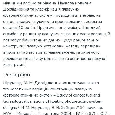
між ними досі не вирішена. Наукова новизна.
Дослідження та класифікація плавучих
фотоелектричних систем проводиться вперше, на
основі аналізу існуючих та проектованих систем за
останні 10 років. Практична значимість. Швидкий
стрибок у розвитку плавучих сонячних електростанцій
потребує більш точних даних щодо раціональної
конструкції плавучої установки, методу перевірки
вітрових та хвильових навантажень, та окремого
дослідження зв’язку між вагою та остійностю несучої
конструкції.
Description
Ніруманд, М. М. Дослідження концептуальних та
технологічних варіацій конструкцій плавучих
фотоелектричних систем = Study of conceptual and
technological variations of floating photoelectric system
designs / М. М. Ніруманд, В. В. Зайцев // Зб. наук. пр.
НУК. – Миколаїв : Гельветика, 2024. – № 4 (497). – С. 7–