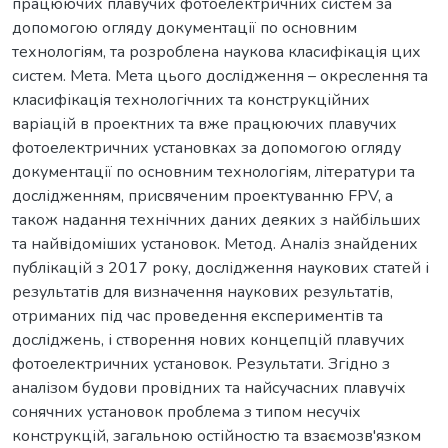
працюючих плавучих фотоелектричних систем за
допомогою огляду документації по основним
технологіям, та розроблена наукова класифікація цих
систем. Мета. Мета цього дослідження – окреслення та
класифікація технологічних та конструкційних
варіацій в проектних та вже працюючих плавучих
фотоелектричних установках за допомогою огляду
документації по основним технологіям, літератури та
дослідженням, присвяченим проектуванню FPV, а
також надання технічних даних деяких з найбільших
та найвідоміших установок. Метод. Аналіз знайдених
публікацій з 2017 року, дослідження наукових статей і
результатів для визначення наукових результатів,
отриманих під час проведення експериментів та
досліджень, і створення нових концепцій плавучих
фотоелектричних установок. Результати. Згідно з
аналізом будови провідних та найсучасних плавучіх
сонячних установок проблема з типом несучіх
конструкцій, загальною остійностю та взаємозв'язком