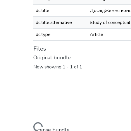
dc.title
Дослідження конц
dc.title.alternative
Study of conceptual 
dc.type
Article
Files
Original bundle
Now showing
1 - 1 of 1
Loading...
License bundle