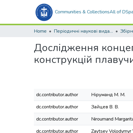
Communities & Collections
All of DSp
Home
Періодичні наукові видання
Дослідження концеп
конструкцій плавуч
dc.contributor.author
Ніруманд М. М.
dc.contributor.author
Зайцев В. В.
dc.contributor.author
Niroumand Margarit
dc.contributor.author
Zaytsev Volodymyr 