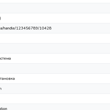
)
du.ua/handle/123456789/10428
истема
становка
m
ation