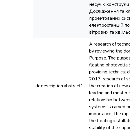
несучіх конструкц
Дослідження та кл
проектованих сист
електростанцій по
вітрових та хвиль
A research of techno
by reviewing the doc
Purpose. The purpose
floating photovoltai
providing technical
2017, research of sc
dc.description.abstract1
the creation of new c
leading and most mod
relationship between
systems is carried o
importance. The rapi
the floating install
stability of the supp