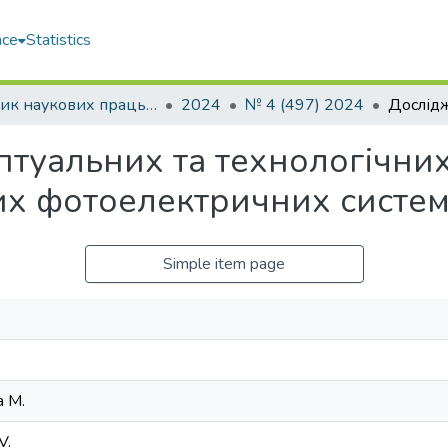
ace
Statistics
Збірник наукових праць НУК
2024
№ 4 (497) 2024
туальних та технологічних
их фотоелектричних систе
Simple item page
a М.
V.