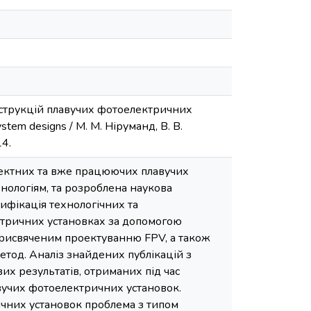
нструкцій плавучих фотоелектричних
system designs / М. М. Ніруманд, В. В.
14.
оектних та вже працюючих плавучих
нологіям, та розроблена наукова
сифікація технологічних та
ктричних установках за допомогою
 присвяченим проектуванню FPV, а також
етод. Аналіз знайдених публікацій з
их результатів, отриманих під час
вучих фотоелектричних установок.
нячних установок проблема з типом