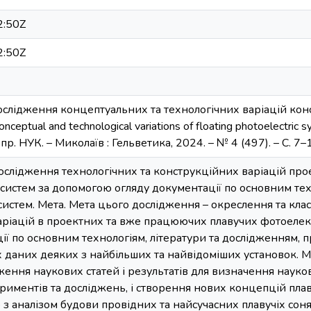
2:50Z
2:50Z
ослідження концептуальних та технологічних варіацій ко
nceptual and technological variations of floating photoelectric 
 пр. НУК. – Миколаїв : Гельветика, 2024. – № 4 (497). – С. 7–
ослідження технологічних та конструкційних варіацій пр
истем за допомогою огляду документації по основним тех
систем. Мета. Мета цього дослідження – окреслення та кла
аріацій в проектних та вже працюючих плавучих фотоеле
ії по основним технологіям, літератури та дослідженням,
 даних деяких з найбільших та найвідоміших установок. М
ження наукових статей і результатів для визначення науков
иментів та досліджень, і створення нових концепцій пла
о з аналізом будови провідних та найсучасних плавучіх со