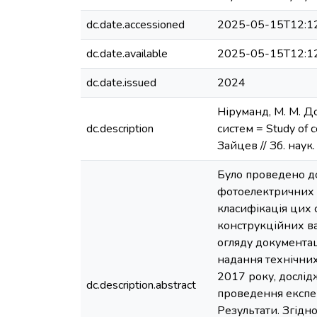
dc.date.accessioned
2025-05-15T12:1
dc.date.available
2025-05-15T12:1
dc.date.issued
2024
Ніруманд, М. М. Д
dc.description
систем = Study of co
Зайцев // Зб. наук.
Було проведено д
фотоелектричних с
класифікація цих 
конструкційних в
огляду документац
надання технічних
2017 року, дослід
dc.description.abstract
проведення експер
Результати. Згідн