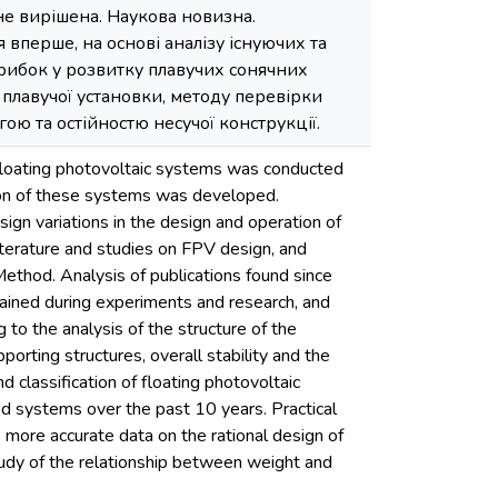
не вирішена. Наукова новизна.
вперше, на основі аналізу існуючих та
трибок у розвитку плавучих сонячних
плавучої установки, методу перевірки
ою та остійностю несучої конструкції.
g floating photovoltaic systems was conducted
tion of these systems was developed.
sign variations in the design and operation of
iterature and studies on FPV design, and
ethod. Analysis of publications found since
btained during experiments and research, and
 to the analysis of the structure of the
orting structures, overall stability and the
 classification of floating photovoltaic
ned systems over the past 10 years. Practical
 more accurate data on the rational design of
study of the relationship between weight and