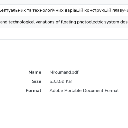
ептуальних та технологічних варіацій конструкцій плаву
and technological variations of floating photoelectric system des
Name:
Niroumand.pdf
Size:
533.58 KB
Format:
Adobe Portable Document Format