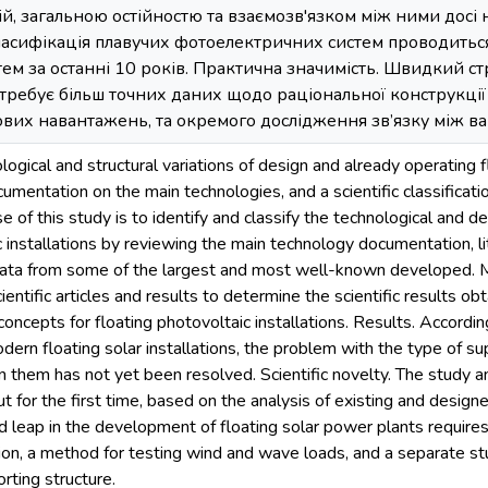
ій, загальною остійностю та взаємозв'язком між ними досі 
асифікація плавучих фотоелектричних систем проводиться 
ем за останні 10 років. Практична значимість. Швидкий с
требує більш точних даних щодо раціональної конструкції 
ових навантажень, та окремого дослідження зв’язку між ваг
logical and structural variations of design and already operatin
umentation on the main technologies, and a scientific classifica
 of this study is to identify and classify the technological and de
c installations by reviewing the main technology documentation, l
 data from some of the largest and most well-known developed. M
ientific articles and results to determine the scientific results o
oncepts for floating photovoltaic installations. Results. According
ern floating solar installations, the problem with the type of supp
 them has not yet been resolved. Scientific novelty. The study and
ut for the first time, based on the analysis of existing and desig
d leap in the development of floating solar power plants requires
ation, a method for testing wind and wave loads, and a separate 
orting structure.