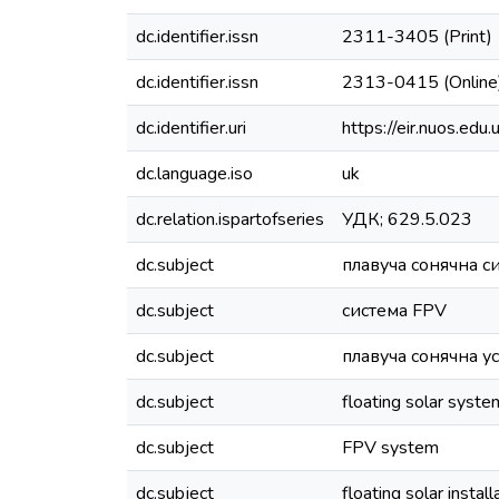
dc.identifier.issn
2311-3405 (Print)
dc.identifier.issn
2313-0415 (Online
dc.identifier.uri
https://eir.nuos.e
dc.language.iso
uk
dc.relation.ispartofseries
УДК; 629.5.023
dc.subject
плавуча сонячна с
dc.subject
система FPV
dc.subject
плавуча сонячна у
dc.subject
floating solar syste
dc.subject
FPV system
dc.subject
floating solar install