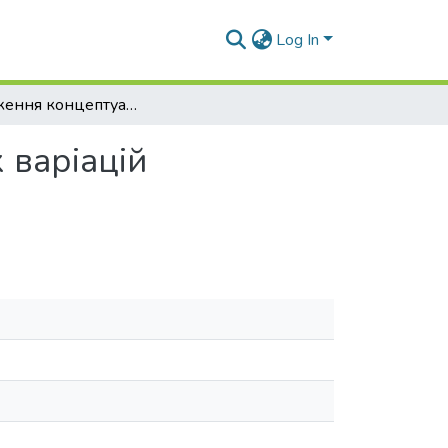
Log In
Дослідження концептуальних та технологічних варіацій конструкцій плавучих фотоелектричних систем
 варіацій
м