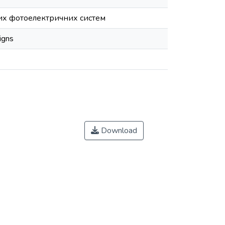
чих фотоелектричних систем
igns
Download