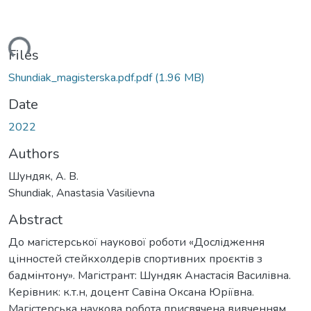
ading...
Files
Shundiak_magisterska.pdf.pdf
(1.96 MB)
Date
2022
Authors
Шундяк, А. В.
Shundiak, Anastasia Vasilievna
Abstract
До магістерської наукової роботи «Дослідження
цінностей стейкхолдерів спортивних проєктів з
бадмінтону». Магістрант: Шундяк Анастасія Василівна.
Керівник: к.т.н, доцент Савіна Оксана Юріївна.
Магістерська наукова робота присвячена вивченням