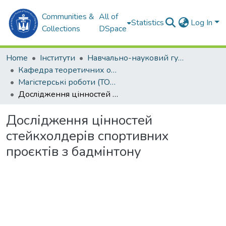
Communities &
All of
Statistics
Log In
Collections
DSpace
Home
Інститути
Навчально-науковий гуманітарний інститут (ННГІ)
Кафедра теоретичних основ олімпійського та професійного спорту (ТООтаПС)
Магістерські роботи (ТООтаПС)
Дослідження цінностей стейкхолдерів спортивних проєктів з бадмінтону
Дослідження цінностей
стейкхолдерів спортивних
проєктів з бадмінтону