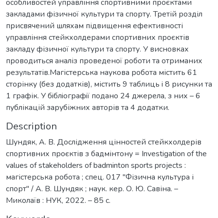
особливостей управління спортивними проєктами
закладами фізичної культури та спорту. Третій розділ
присвячений шляхам підвищення ефективності
управління стейкхолдерами спортивних проєктів
закладу фізичної культури та спорту. У висновках
проводиться аналіз проведеної роботи та отриманих
результатів.Магістерська наукова робота містить 61
сторінку (без додатків), містить 9 таблиць i 8 рисунки та
1 графік. У бiблioграфiї подано 24 джерела, з них – 6
публікацій зарубіжних авторів та 4 додатки.
Description
Шундяк, А. В. Дослідження цінностей стейкхолдерів
спортивних проєктів з бадмінтону = Investigation of the
values of stakeholders of badminton sports projects :
магістерська робота ; спец. 017 ''Фізична культура і
спорт'' / А. В. Шундяк ; наук. кер. О. Ю. Савіна. –
Миколаїв : НУК, 2022. – 85 с.